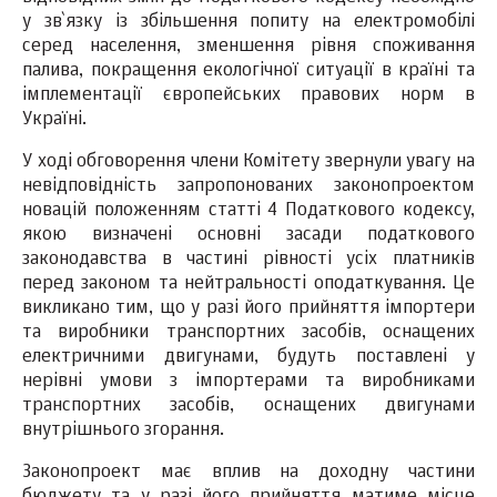
у зв`язку із збільшення попиту на електромобілі
серед населення, зменшення рівня споживання
палива, покращення екологічної ситуації в країні та
імплементації європейських правових норм в
Україні.
У ході обговорення члени Комітету звернули увагу на
невідповідність запропонованих законопроектом
новацій положенням статті 4 Податкового кодексу,
якою визначені основні засади податкового
законодавства в частині рівності усіх платників
перед законом та нейтральності оподаткування. Це
викликано тим, що у разі його прийняття імпортери
та виробники транспортних засобів, оснащених
електричними двигунами, будуть поставлені у
нерівні умови з імпортерами та виробниками
транспортних засобів, оснащених двигунами
внутрішнього згорання.
Законопроект має вплив на доходну частини