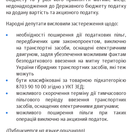
бюджету та у разі його прийняття матиме місце
недонадходження до Державного бюджету податку
на додану вартість та акцизного податку.
Народні депутати висловили застереження щодо:
необхідності поширення дії податкових пільг,
передбачених цим законопроектом, виключно
на транспортні засоби, оснащені електричним
двигуном, задля убезпечення можливим фактам
безподаткового ввезення на митну територію
України гібридних транспортних засобів, які теж
можуть
бути класифіковані за товарною підкатегорією
8703 90 10 00 згідно з УКТ ЗЕД;
можливого скорочення терміну дії тимчасового
пільгового періоду ввезення транспортних
засобів, оснащених електричними двигунами;
можливого поширення пільги пр
и таких
операцій виключно на акцизний податок.
(Публикуется на языке оригинала)