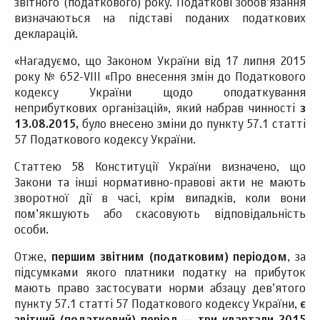
звітного (податкового) року. Податкові зобов’язання
визначаються на підставі поданих податкових
декларацій.
«Нагадуємо, що Законом України від 17 липня 2015
року № 652-VIII «Про внесення змін до Податкового
кодексу України щодо оподаткування
неприбуткових організацій», який набрав чинності
з
13.08.2015,
було внесено зміни до пункту 57.1 статті
57 Податкового кодексу України.
Статтею 58 Конституції України визначено, що
Закони та інші нормативно-правові акти не мають
зворотної дії в часі, крім випадків, коли вони
пом’якшують або скасовують відповідальність
особи.
Отже,
першим звітним (податковим) періодом
, за
підсумками якого платники податку на прибуток
мають право застосувати норми абзацу дев’ятого
пункту 57.1 статті 57 Податкового кодексу України,
є