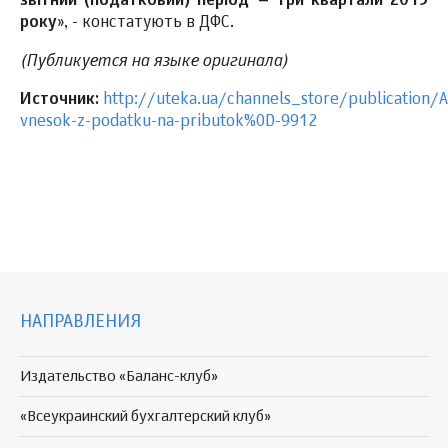
звітний (податковий) період – три квартали 2015
року
», - констатують в ДФС.
(Публикуется на языке оригинала)
Источник:
http://uteka.ua/channels_store/publication/A
vnesok-z-podatku-na-pributok%0D-9912
НАПРАВЛЕНИЯ
Издательство «Баланс-клуб»
«Всеукраинский бухгалтерский клуб»