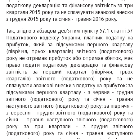
податкову декларацію та фінансову звітність за три
квартали 2015 року та не сплачувати авансові внески
з грудня 2015 року та січня - травня 2016 року.
Так, згідно з абзацом дев’ятим пункту 57.1 статті 57
Податкового кодексу України, платник податку на
прибуток, який за підсумками першого кварталу
(півріччя, трьох кварталів) звітного (податкового)
року не отримав прибуток або отримав збиток, має
право подати податкову декларацію та фінансову
звітність за перший квартал (півріччя, трьох
кварталів) звітного (податкового) року та не
сплачувати авансові внески з податку на прибуток: за
підсумками першого кварталу - з червня - грудня
звітного (податкового) року та січня - травня
наступного звітного (податкового) року; за півріччя -
з вересня - грудня звітного (податкового) року та
січня - травня наступного звітного (податкового)
року; за три квартали - з грудня звітного
(податкового) року та січня - травня наступного