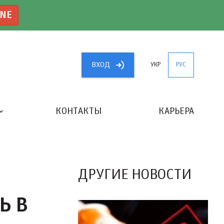
INE
ВХОД
УКР
РУС
КОНТАКТЫ
КАРЬЕРА
«ЛУЧШИЙ БУХГАЛТЕР УКРАИНЫ»
ДРУГИЕ НОВОСТИ
Ь В