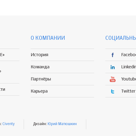
О КОМПАНИИ
СОЦИАЛЬНЫ
E»
История
Facebo
Команда
Linkedi
Р
Партнёры
Youtub
сти
Карьера
Twitter
а:
Civenty
Дизайн:
Юрий Матюшкин