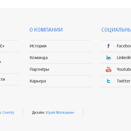
О КОМПАНИИ
СОЦИАЛЬНЫ
E»
История
Facebo
Команда
Linkedi
Р
Партнёры
Youtub
сти
Карьера
Twitter
а:
Civenty
Дизайн:
Юрий Матюшкин