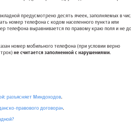
накладной предусмотрено десять ячеек, заполняемых в чи
ать номер телефона с кодом населенного пункта или
р телефона выравнивается по правому краю поля и не д
казан номер мобильного телефона (при условии верно
строк)
не считается заполненной с нарушениями
.
ной: разъясняет Миндоходов
.
данско-правового договора»
.
адной?