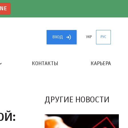
INE
ВХОД
УКР
РУС
КОНТАКТЫ
КАРЬЕРА
«ЛУЧШИЙ БУХГАЛТЕР УКРАИНЫ»
ДРУГИЕ НОВОСТИ
ОЙ: