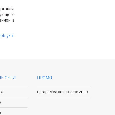
рговли,
дующего
енной в
olnyx-i-
Е СЕТИ
ПРОМО
ok
Программа лояльности 2020
n
e