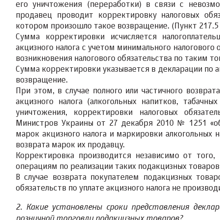
его уничтожения (переработки) в связи с невозм
продавец проводит корректировку налоговых обяз
котором произошло такое возвращение. (Пункт 217.5 
Сумма корректировки исчисляется налогоплател
акцизного налога с учетом минимального налогового о
возникновения налогового обязательства по таким то
Сумма корректировки указывается в декларации по а
возвращение.
При этом, в случае полного или частичного возвра
акцизного налога (алкогольных напитков, табачны
уничтожения, корректировки налоговых обязате
Министров Украины от 27 декабря 2010 № 1251 «о
марок акцизного налога и маркировки алкогольных 
возврата марок их продавцу.
Корректировка производится независимо от того,
операциям по реализации таких подакцизных товаров
В случае возврата покупателем подакцизных това
обязательств по уплате акцизного налога не производ
2. Какие установлены сроки представления деклар
розничной торговли подакцизных товаров?