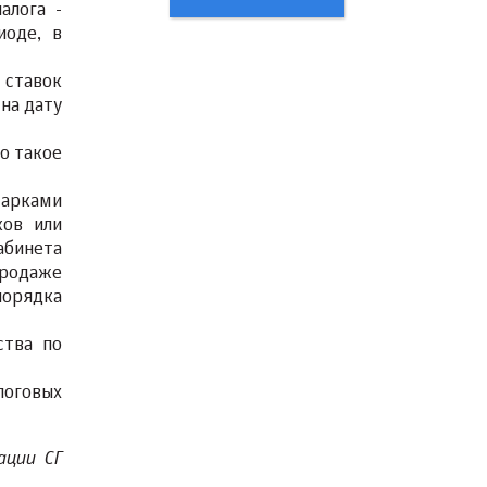
алога -
иоде, в
 ставок
на дату
о такое
марками
ков или
абинета
продаже
порядка
ства по
логовых
ации СГ