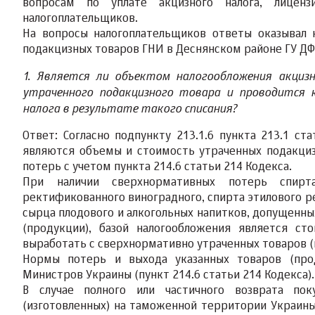
вопросам по уплате акцизного налога, лиценз
налогоплательщиков.
На вопросы налогоплательщиков ответы оказывал 
подакцизных товаров ГНИ в Деснянском районе ГУ ДФС
1. Является ли объектом налогообложения акцизн
утраченного подакцизного товара и проводится 
налога в результате такого списания?
Ответ: Согласно подпункту 213.1.6 пункта 213.1 с
являются объемы и стоимость утраченных подакци
потерь с учетом пункта 214.6 статьи 214 Кодекса.
При наличии сверхнормативных потерь спирта
ректификованного виноградного, спирта этилового р
сырца плодового и алкогольных напитков, допущенны
(продукции), базой налогообложения является ст
выработать с сверхнормативно утраченных товаров (
Нормы потерь и выхода указанных товаров (про
Министров Украины (пункт 214.6 статьи 214 Кодекса).
В случае полного или частичного возврата пок
(изготовленных) на таможенной территории Украины