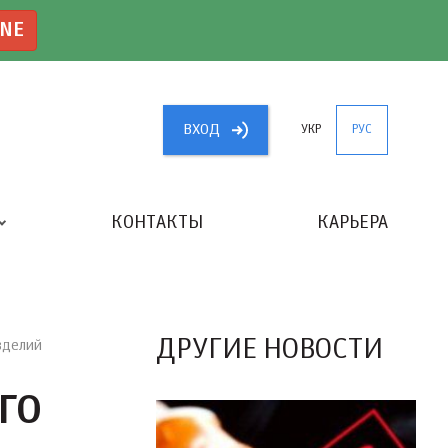
INE
ВХОД
УКР
РУС
КОНТАКТЫ
КАРЬЕРА
«ЛУЧШИЙ БУХГАЛТЕР УКРАИНЫ»
ДРУГИЕ НОВОСТИ
зделий
ГО