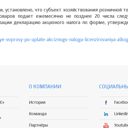
и, установлено, что субъект хозяйствования розничной то
оваров подает ежемесячно не позднее 20 числа сле
рации декларацию акцизного налога по форме, утвержд
ye-voprosy-po-uplate-akciznogo-naloga-licenzirovaniya-alkog
О КОМПАНИИ
СОЦИАЛЬНЫ
E»
История
Facebo
Команда
Linkedi
Р
Партнёры
Youtub