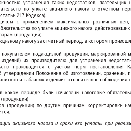
ожностью устранения таких недостатков, плательщик н
ательств по уплате акцизного налога в отчетном пер
статьи 217 Кодекса).
ьщиком с применением максимальных розничных цен,
бязательства по уплате акцизного налога, действовавших 
варам (продукции).
кцизному налогу за отчетный период, в котором произошл
та покупателем подакцизной продукции, маркированной 
х изделий) их производителю для устранения недостат
льств производится с учетом норм постановления К
б утверждении Положения об изготовлении, хранении, 
напитков и табачных изделий» относительно соблюдения 
 в каком периоде были начислены налоговые обязатель
 (продукции).
ров (продукции) по другим причинам корректировки на
ится.
ации акцизного налога и сроки его уплаты при реализ