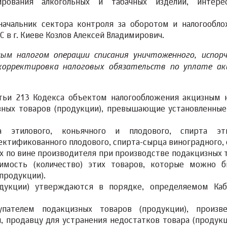
ирования алкогольных и табачных изделий, интере
начальник сектора контроля за оборотом и налогообл
 в г. Киеве Козлов Алексей Владимирович.
ым налогом операции списания уничтоженного, испорч
корректировка налоговых обязательств по уплате ак
татьи 213 Кодекса объектом налогообложения акцизным 
зных товаров (продукции), превышающие установленны
 этилового, коньячного и плодового, спирта эти
ектификованного плодового, спирта-сырца виноградного, 
х по вине производителя при производстве подакцизных 
оимость (количество) этих товаров, которые можно 
продукции).
дукции) утверждаются в порядке, определяемом Ка
упателем подакцизных товаров (продукции), произв
, продавцу для устранения недостатков товара (продукц