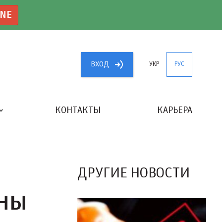
INE
ВХОД
УКР
РУС
КОНТАКТЫ
КАРЬЕРА
«ЛУЧШИЙ БУХГАЛТЕР УКРАИНЫ»
ДРУГИЕ НОВОСТИ
ИНЫ