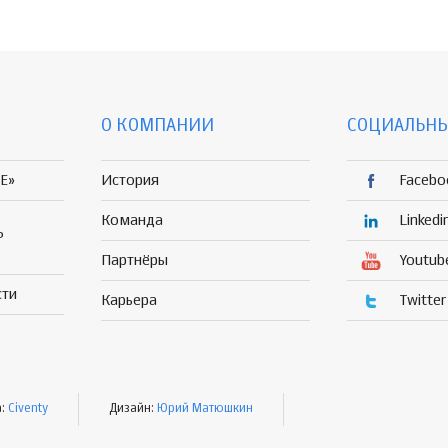
О КОМПАНИИ
СОЦИАЛЬНЫ
E»
История
Facebo
Команда
Linkedi
Р
Партнёры
Youtub
сти
Карьера
Twitter
а:
Civenty
Дизайн:
Юрий Матюшкин