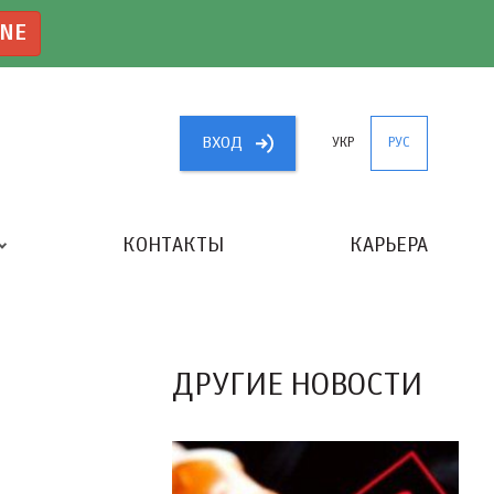
INE
ВХОД
УКР
РУС
КОНТАКТЫ
КАРЬЕРА
«ЛУЧШИЙ БУХГАЛТЕР УКРАИНЫ»
ДРУГИЕ НОВОСТИ