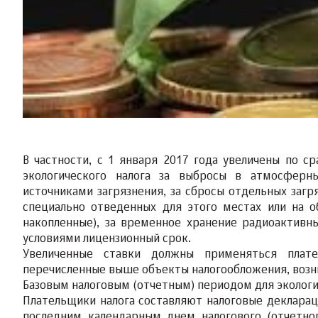
В частности, с 1 января 2017 года увеличены по 
экологического налога за выбросы в атмосферн
источниками загрязнения, за сбросы отдельных заг
специально отведенных для этого местах или на о
накопленные), за временное хранение радиоактивн
условиями лицензионный срок.
Увеличенные ставки должны применяться плате
перечисленные выше объекты налогообложения, возни
Базовым налоговым (отчетным) периодом для экологи
Плательщики налога составляют налоговые декларац
последним календарным днем налогового (отчетно