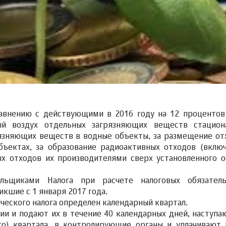
сравнению с действующими в 2016 году на 12 процентов
ый воздух отдельных загрязняющих веществ стацио
рязняющих веществ в водные объекты, за размещение от
бъектах, за образование радиоактивных отходов (вклю
ых отходов их производителями сверх установленного 
льщиками Налога при расчете налоговых обязатель
кшие с 1 января 2017 года.
ческого налога определен календарный квартал.
ии и подают их в течение 40 календарных дней, наступа
го) квартала, в контролирующие органы и уплачивают 