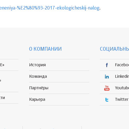
meneniya-%E2%80%93-2017-ekologicheskij-nalog
.
О КОМПАНИИ
СОЦИАЛЬНЫ
E»
История
Facebo
Команда
Linkedi
Р
Партнёры
Youtub
сти
Карьера
Twitter