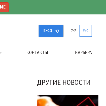
INE
ВХОД
УКР
РУС
КОНТАКТЫ
КАРЬЕРА
«ЛУЧШИЙ БУХГАЛТЕР УКРАИНЫ»
ДРУГИЕ НОВОСТИ
В