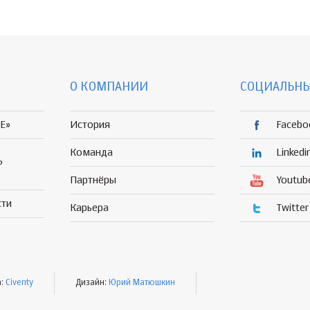
О КОМПАНИИ
СОЦИАЛЬНЫ
E»
История
Facebo
Команда
Linkedi
Р
Партнёры
Youtub
сти
Карьера
Twitter
а:
Civenty
Дизайн:
Юрий Матюшкин