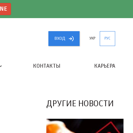
INE
ВХОД
УКР
РУС
КОНТАКТЫ
КАРЬЕРА
«ЛУЧШИЙ БУХГАЛТЕР УКРАИНЫ»
ДРУГИЕ НОВОСТИ