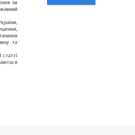
ення чи
ржавний
України,
ушення,
тачання
ивну та
 статті
чаються