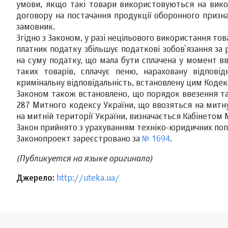
умови, якщо такі товари використовуються на вик
договору на постачання продукції оборонного призн
замовник.
Згідно з Законом, у разі нецільового використання то
платник податку збільшує податкові зобов`язання за
на суму податку, що мала бути сплачена у момент вв
таких товарів, сплачує пеню, нараховану відпові
кримінальну відповідальність, встановлену цим Коде
Законом також встановлено, що порядок ввезення та 
287 Митного кодексу України, що ввозяться на митн
на митній території України, визначається Кабінетом М
Закон прийнято з урахуванням техніко-юридичних поп
Законопроект зареєстровано за
№ 1694
.
(Публикуется на языке оригинала)
Джерело:
http://uteka.ua/