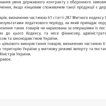
онання умов державного контракту з оборонного замовл
ачення, якщо кінцевим споживачем такої продукції є де
варів, визначених частиною 61 статті 287 Митного кодексу 
 результатами податкового періоду, на який припадає пор
езення таких товарів чи нарахована за операціями із пос
дно до цього Кодексу, та несе фінансову, адміністрат
ксом та законодавством України.
цільового використання товарів, визначених частиною 61
у територію України у митному режимі імпорту та поста
іністрів України.
равок.