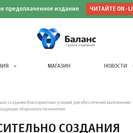
е предоплаченное издание
ЧИТАЙТЕ ON-L
НИЯ
МАГАЗИН
НОВОСТИ
ИВЕНТ- АГЕНТСТВО «UBE»
ьно создания благоприятных условий для обеспечения выполнения
 продукции оборонного назначения
СИТЕЛЬНО СОЗДАНИЯ