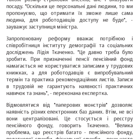
також розмір страхових внесків, але і вказувати
посаду. "Оскільки це персональні дані людини, то ми
пропонуємо, що отримати їх зможе лише сама
людина, для роботодавців доступу не буде", -
зауважує заступниця міністра.
Запропоновану реформу вважає потрібною і
співробітниця інституту демографії та соціальних
досліджень Лідія Ткаченко. "Це давно треба було
зробити. При призначенні пенсії пенсійний фонд
намагається не користуватися записами у трудових
книжках, а для роботодавців є випробувальний
термін та практика рекомендаційних листів. Записи
в трудовій не гарантують наявності практичних
навичок та знань", - переконана експертка.
Відмовлятися від "паперових монстрів" дозволяє
наявність різних електронних баз даних. Втім, не всі
вони централізовані. Це стосується і реєстру
пенсійного фонду, говорить Ткаченко. "Велика
проблема, що реєстрів багато - пенсійного фонду,