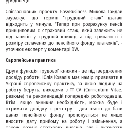
урядовець.
Співзасновник проекту EasyBusiness Микола Гайдай
зауважує, що термін "трудовий стаж" взагалі
відходить у минуле. "Тепер при розрахунку пенсії
принциповим є страховий стаж, який залежить не
від записів у трудовій книжці, а від тривалості i
розміру сплачених до пенсійного фонду платежів", -
уточнює експерт у коментарі DW.
Європейська практика
Друга функція трудової книжки - це підтвердження
досвіду роботи. Юлія Ковалів має намір прививати в
Україні європейську практику, за якою людину на
роботу беруть, виходячи з її CV (Curriculum Vitae,
резюме) та рекомендацій попередніх роботодавців.
Втім, якщо виникне необхідність, можна буде і
отримати довідку з реєстру - для цього до бази
даних пенсійного фонду пропонується не лише
вносити дату прийому на роботу і звільнення, а