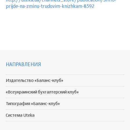
http://uteka.ua/channels_store/publication/SHHo-
prijde-na-zminu-trudovim-knizhkam-8592
НАПРАВЛЕНИЯ
Издательство «Баланс-клуб»
«Всеукраинский бухгалтерский клуб»
Типография «Баланс-клуб»
Система Uteka