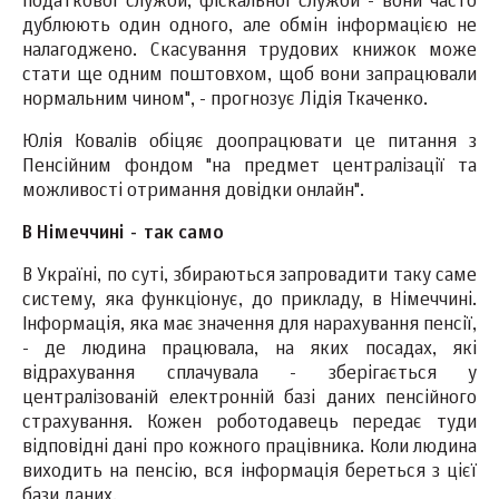
податкової служби, фіскальної служби - вони часто
дублюють один одного, але обмін інформацією не
налагоджено. Скасування трудових книжок може
стати ще одним поштовхом, щоб вони запрацювали
нормальним чином", - прогнозує Лідія Ткаченко.
Юлія Ковалів обіцяє доопрацювати це питання з
Пенсійним фондом "на предмет централізації та
можливості отримання довідки онлайн".
В Німеччині - так само
В Україні, по суті, збираються запровадити таку саме
систему, яка функціонує, до прикладу, в Німеччині.
Інформація, яка має значення для нарахування пенсії,
- де людина працювала, на яких посадах, які
відрахування сплачувала - зберігається у
централізованій електронній базі даних пенсійного
страхування. Кожен роботодавець передає туди
відповідні дані про кожного працівника. Коли людина
виходить на пенсію, вся інформація береться з цієї
бази даних.