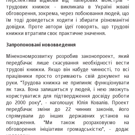
Перспектива відмови від "паперових монстрів" -
трудових книжок - викликала в Україні жваві
обговорення, зокрема, через побоювання людей, що
їм тоді доведеться ходити і збирати різноманітні
довідки. Проте автори ідеї говорять, що трудові
книжки втратили своє практичне значення.
Запропоновані нововведення
Мінекономрозвитку розробив законопроект, який
передбачає лише скасування необхідності вести
трудові книжки. Якщо він набуде чинності, то всі
працівники просто отримають свій документ на
руки. "Трудова книжка не припиняє функціонувати
як така. Вона залишиться у людей, і нею зможуть
користуватися для підтвердження досвіду роботи
до 2000 року", - наголошує Юлія Ковалів. Проект
передбачає зміни до 22 чинних законів, його
спрямували до інших державних установ на
погодження. "Ми також розраховуємо на
обговорення ініціативи громадськістю", - додає