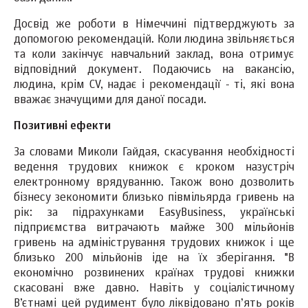
Досвід же роботи в Німеччині підтверджують за
допомогою рекомендацій. Коли людина звільняється
та коли закінчує навчальний заклад, вона отримує
відповідний документ. Подаючись на вакансію,
людина, крім CV, надає і рекомендації - ті, які вона
вважає значущими для даної посади.
Позитивні ефекти
За словами Миколи Гайдая, скасування необхідності
ведення трудових книжок є кроком назустріч
електронному врядуванню. Також воно дозволить
бізнесу зекономити близько півмільярда гривень на
рік: за підрахунками EasyBusiness, українські
підприємства витрачають майже 300 мільйонів
гривень на адміністрування трудових книжок і ще
близько 200 мільйонів іде на їх зберігання. "В
економічно розвинених країнах трудові книжки
скасовані вже давно. Навіть у соціалістичному
В’єтнамі цей рудимент було ліквідовано п’ять років