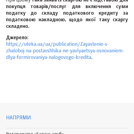
При цьому
така заява із скаргою не є підставою для
покупця товарів/послуг для включення суми
податку до складу податкового кредиту за
податковою накладною, щодо якої таку скаргу
складено.
Джерело:
https://uteka.ua/ua/publication/Zayavlenie-s-
zhaloboj-na-postavshhika-ne-yavlyaetsya-osnovaniem-
dlya-formirovaniya-nalogovogo-kredita
.
НАПРЯМИ