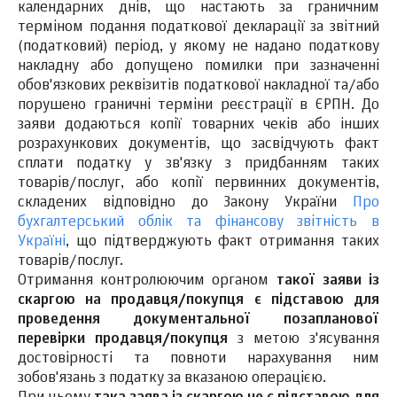
календарних днів, що настають за граничним
терміном подання податкової декларації за звітний
(податковий) період, у якому не надано податкову
накладну або допущено помилки при зазначенні
обов'язкових реквізитів податкової накладної та/або
порушено граничні терміни реєстрації в ЄРПН. До
заяви додаються копії товарних чеків або інших
розрахункових документів, що засвідчують факт
сплати податку у зв'язку з придбанням таких
товарів/послуг, або копії первинних документів,
складених відповідно до Закону України
Про
бухгалтерський облік та фінансову звітність в
Україні
, що підтверджують факт отримання таких
товарів/послуг.
Отримання контролюючим органом
такої заяви із
скаргою на продавця/покупця є підставою для
проведення документальної позапланової
перевірки продавця/покупця
з метою з'ясування
достовірності та повноти нарахування ним
зобов'язань з податку за вказаною операцією.