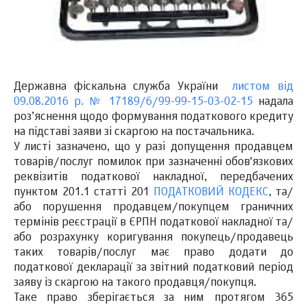
Державна фіскальна служба України
листом від
09.08.2016 р. № 17189/6/99-99-15-03-02-15
надала
роз’яснення щодо формування податкового кредиту
на підставі заяви зі скаргою на постачальника.
У листі зазначено, що у разі допущення продавцем
товарів/послуг помилок при зазначенні обов'язкових
реквізитів податкової накладної, передбачених
пунктом 201.1 статті 201
ПОДАТКОВИЙ КОДЕКС
, та/
або порушення продавцем/покупцем граничних
термінів реєстрації в ЄРПН податкової накладної та/
або розрахунку коригування покупець/продавець
таких товарів/послуг має право додати до
податкової декларації за звітний податковий період
заяву із скаргою на такого продавця/покупця.
Таке право зберігається за ним протягом 365