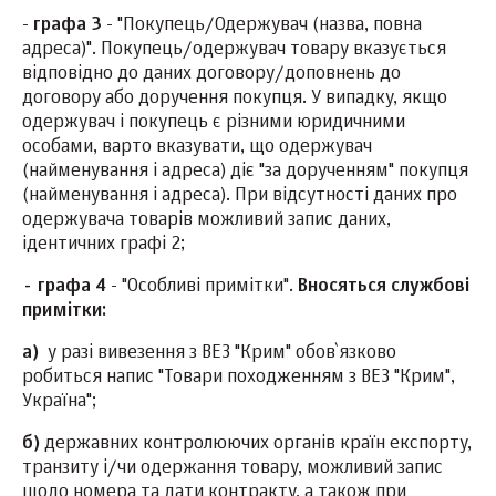
-
графа 3
- "Покупець/Одержувач (назва, повна
адреса)". Покупець/одержувач товару вказується
відповідно до даних договору/доповнень до
договору або доручення покупця. У випадку, якщо
одержувач і покупець є різними юридичними
особами, варто вказувати, що одержувач
(найменування і адреса) діє "за дорученням" покупця
(найменування і адреса). При відсутності даних про
одержувача товарів можливий запис даних,
ідентичних графі 2;
- графа 4
- "Особливі примітки".
Вносяться службові
примітки:
а)
у разі вивезення з ВЕЗ "Крим" обов`язково
робиться напис "Товари походженням з ВЕЗ "Крим",
Україна";
б)
державних контролюючих органів країн експорту,
транзиту і/чи одержання товару, можливий запис
щодо номера та дати контракту, а також при