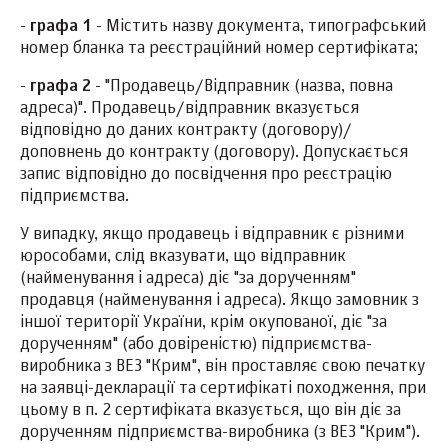
-
графа 1
- Містить назву документа, типографський
номер бланка та реєстраційний номер сертифіката;
-
графа 2
- "Продавець/Відправник (назва, повна
адреса)". Продавець/відправник вказується
відповідно до даних контракту (договору)/
доповнень до контракту (договору). Допускається
запис відповідно до посвідчення про реєстрацію
підприємства.
У випадку, якщо продавець і відправник є різними
юрособами, слід вказувати, що відправник
(найменування і адреса) діє "за дорученням"
продавця (найменування і адреса). Якщо замовник з
іншої території України, крім окупованої, діє "за
дорученням" (або довіреністю) підприємства-
виробника з ВЕЗ "Крим", він проставляє свою печатку
на заявці-декларації та сертифікаті походження, при
цьому в п. 2 сертифіката вказується, що він діє за
дорученням підприємства-виробника (з ВЕЗ "Крим").