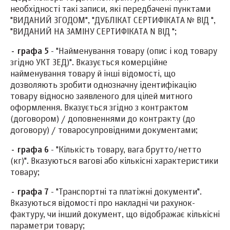
необхідності такі записи, які передбачені пунктами
"ВИДАНИЙ ЗГОДОМ", "ДУБЛІКАТ СЕРТИФІКАТА № ВІД ",
"ВИДАНИЙ НА ЗАМІНУ СЕРТИФІКАТА N ВІД ";
- графа 5
- "Найменування товару (опис і код товару
згідно УКТ ЗЕД)". Вказується комерційне
найменування товару й інші відомості, що
дозволяють зробити однозначну ідентифікацію
товару відносно заявленого для цілей митного
оформлення. Вказується згідно з контрактом
(договором) / доповненнями до контракту (до
договору) / товаросупровідними документами;
- графа 6
- "Кількість товару, вага брутто/нетто
(кг)". Вказуються вагові або кількісні характеристики
товару;
- графа 7
- "Транспортні та платіжні документи".
Вказуються відомості про накладні чи рахунок-
фактуру, чи інший документ, що відображає кількісні
параметри товару;