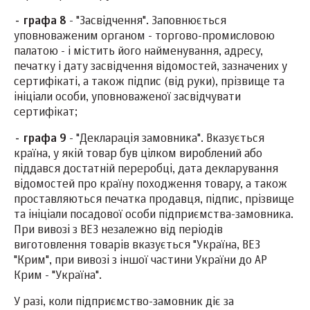
- графа 8
- "Засвідчення". Заповнюється
уповноваженим органом - торгово-промисловою
палатою - і містить його найменування, адресу,
печатку і дату засвідчення відомостей, зазначених у
сертифікаті, а також підпис (від руки), прізвище та
ініціали особи, уповноваженої засвідчувати
сертифікат;
- графа 9
- "Декларація замовника". Вказується
країна, у якій товар був цілком вироблений або
піддався достатній переробці, дата декларування
відомостей про країну походження товару, а також
проставляються печатка продавця, підпис, прізвище
та ініціали посадової особи підприємства-замовника.
При вивозі з ВЕЗ незалежно від періодів
виготовлення товарів вказується "Україна, ВЕЗ
"Крим", при вивозі з іншої частини України до АР
Крим - "Україна".
У разі, коли підприємство-замовник діє за