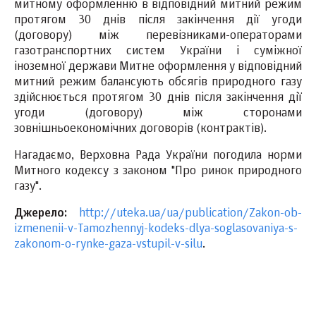
митному оформленню в відповідний митний режим
протягом 30 днів після закінчення дії угоди
(договору) між перевізниками-операторами
газотранспортних систем України і суміжної
іноземної держави Митне оформлення у відповідний
митний режим балансують обсягів природного газу
здійснюється протягом 30 днів після закінчення дії
угоди (договору) між сторонами
зовнішньоекономічних договорів (контрактів).
Нагадаємо, Верховна Рада України погодила норми
Митного кодексу з законом "Про ринок природного
газу".
Джерело:
http://uteka.ua/ua/publication/Zakon-ob-
izmenenii-v-Tamozhennyj-kodeks-dlya-soglasovaniya-s-
zakonom-o-rynke-gaza-vstupil-v-silu
.