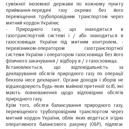
суміжної іноземної держави по кожному пункту
приймання-передачі газу окремо без його
переміщення трубопровідним транспортом через
митний кордон України;
- Природного газу, що знаходиться в
газотранспортній системі і / або знаходиться в
газосховищах України під митним контролем, -
перевізником-оператором газотранспортної
системи України і оператором газосховища без його
фізичного закачування / відбору в / з газосховища.
Встановлюється, що відповідальність за
декларування обсягів природного газу по операції
бекхола несе декларант. Органи доходів і зборів не
відшкодовують будь-яких майнові претензії осіб, які
мають повноваження щодо відповідних обсягів
природного газу.
Крім того, обсяги балансування природного газу,
переміщеного трубопровідним транспортом через
митний кордон України, облік яких ведеться згідно
оперативного балансового рахунку (ОБР), підлягає