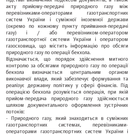
підставі визначених Кодексом документів, а також
акту прийому-передачі природного газу між
перевізниками-операторами газотранспортних
систем України і суміжної іноземної держави
(окремо по кожному пункту приймання-передачі
газу) і / або перевізником-оператором
газотранспортної системи України і оператором
газосховища, що містить інформацію про обсяги
природного газу по операції бекхола.
Відзначається, що порядок здійснення митного
контролю за обсягами природного газу по операції
бекхола визначається центральним органом
виконавчої влади, який забезпечує формування та
реалізує державну політику у сфері фінансів. Під
операцією бекхола розуміється операція, при якій
прийом-передача природного газу здійснюється
шляхом документального оформлення зустрічних
потоків:
- Природного газу, який знаходиться в суміжних
газотранспортних системах, перевізниками-
операторами газотранспортних систем України і