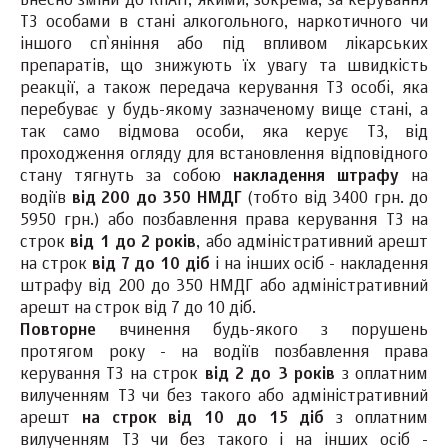
Внесно зміни до КпАП, якими, зокрема, за керування
ТЗ особами в стані алкогольного, наркотичного чи
іншого сп`яніння або під впливом лікарських
препаратів, що знижують їх увагу та швидкість
реакції, а також передача керування ТЗ особі, яка
перебуває у будь-якому зазначеному вище стані, а
так само відмова особи, яка керує ТЗ, від
проходження огляду для встановлення відповідного
стану тягнуть за собою
накладення штрафу
на
водіїв
від 200 до 350 НМДГ
(тобто від 3400 грн. до
5950 грн.) або позбавлення права керування ТЗ на
строк
від 1 до 2 років
, або адміністративний арешт
на строк
від 7 до 10 діб
і на інших осіб - накладення
штрафу від 200 до 350 НМДГ або адміністративний
арешт на строк від 7 до 10 діб.
П
овторне
вчинення будь-якого з порушень
протягом року - на водіїв позбавлення права
керування ТЗ на строк
від
2
до
3
років
з оплатним
вилученням ТЗ чи без такого або адміністративний
арешт
на строк від
10
до
15
діб
з оплатним
вилученням ТЗ чи без такого і на інших осіб -