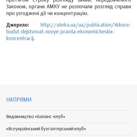
протягом строку розгляду заяви, передбаченого
Законом, органи АМКУ не розпочали розгляд справи
про узгоджені дії чи концентрацію.
Джерело:
http://uteka.ua/ua/publication/Vskore-
budut-dejstvovat-novye-pravila-ekonomicheskix-
koncentracij
.
НАПРЯМИ
Видавництво «Баланс-клуб»
«Всеукраїнський бухгалтерський клуб»