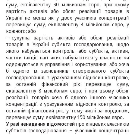
суму, еквівалентну 30 мільйонам євро, при цьому
вартість активів або обсяг реалізації товарів в
Україні не менш як у двох учасників концентрації
перевищує суму, еквівалентну 4 мільйонам євро, у
кожного; або
- сукупна вартість активів або обсяг реалізації
товарів в Україні суб’єкта господарювання, щодо
якого набувається контроль, або суб’єкта, активи,
частки (акції, паї) яких набуваються у власність чи
одержуються в управління і користування, або хоча
б одного із засновників створюваного суб’єкта
господарювання, з урахуванням відносин контролю,
за останній фінансовий рік перевищує суму,
еквівалентну 8 мільйонам євро, і при цьому обсяг
реалізації товарів хоча б одного іншого учасника
концентрації, з урахуванням відносин контролю, за
останній фінансовий рік, у тому числі за кордоном,
перевищує суму, еквівалентну 150 мільйонам євро.
У разі ненадання відомостей
про кінцевих власників
суб’єктів господарювання – учасників концентрації