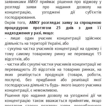
заявниками АМКУ приймає рішення про відмову у
розгляді заяви про надання дозволу на
концентрацію, узгоджені дії суб’єктів
господарювання.
Окрім того,
АМКУ розглядає заяву за спрощеною
процедурою протягом 25 днів з дня її
надходження у разі, якщо:
- лише один учасник концентрації здійснює
діяльність на території Україні, або
- сукупна частка учасників концентрації на одному і
тому самому товарному ринку не перевищує 15
відсотків, або
- частки або сукупні частки учасників концентрації не
перевищують 20 відсотків на товарних ринках, на
яких реалізується продукція (товари, роботи,
послуги), без придбання або реалізації якої
господарська діяльність будь- якого іншого учасника
концентрації, є неможливою.
Рішення про надання дозволу на узгоджені дії чи
концентрацію також вважається прийнятим, якщо