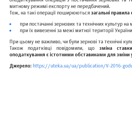
оподаткування операцій з постачання зернових та те
митному режимі експорту не передбачений.
Тож, на такі операції поширюються
загальні правила
при постачанні зернових та технічних культур на 
при їх вивезенні за межі митної території України
При цьому не важливо, чи були зернові та технічні кул
Також податківці повідомили, що
зміна ставк
оподаткування є істотними обставинами для зміни 
Джерело:
https://uteka.ua/ua/publication/V-2016-god