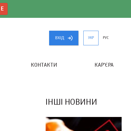
NE
ВХIД
УКР
РУС
КОНТАКТИ
КАР'ЄРА
«КРАЩИЙ БУХГАЛТЕР УКРАЇНИ»
ІНШІ НОВИНИ