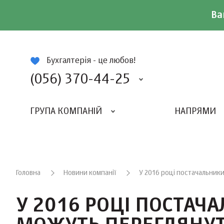
Ва
ій
Бухгалтерія - це любов!
(056) 370-44-25
ГРУПА КОМПАНІЙ
НАПРЯМИ
ВИДАВНИЦТВО «БАЛАНС-КЛУБУ»
«ВСЕУКРАЇНСЬКИЙ БУХГАЛТЕРСКИЙ КЛУБ»
Головна
Новини компанії
У 2016 році постачальник
У 2016 РОЦІ ПОСТАЧ