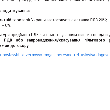
хнічних культур, а також операцій з вивезення таких ку
 оподаткування:
митній території України застосовується ставка ПДВ 20%;
 – 0%.
ьтури придбані з ПДВ, чи із застосуванням пільги з оподатк
и ПДВ або запровадження/скасування пільгового 
умов договору.
u-postavshhiki-zernovyx-mogut-peresmotret-usloviya-dogovo