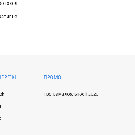
ротокол
ративне
МЕРЕЖІ
ПРОМО
ok
Програма лояльності 2020
n
e