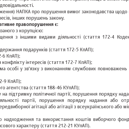
ідповідальності.
ження) НАПКА про порушення вимог законодавства щодо 
ресів, інших порушень закону.
ативне правопорушення є:
заного з корупцією:
ення з іншими видами діяльності (стаття 172-4 Коде
ержання подарунків (стаття 172-5 КпАП);
-6 КпАП);
конфлікту інтересів (стаття 172-7 КпАП);
ома особі у зв'язку з виконанням службових повноважень 
2-9 КпАП);
го агентства (стаття 188-46 КУпАП);
на підтримку політичної партії, порушення порядку нада
яльності партії, порушення порядку надання або от
редвиборної агітації або агітації з всеукраїнського або м
о надходження та використання коштів виборчого фонду
ансового характеру (стаття 212-21 КУпАП).