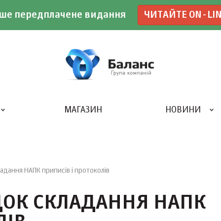
ше передплачене видання
ЧИТАЙТЕ ON-LI
МАГАЗИН
НОВИНИ
ДРУКАРНЯ «БАЛАНС-КЛУБУ»
дання НАПК приписів і протоколів
ДОК СКЛАДАННЯ НАПК