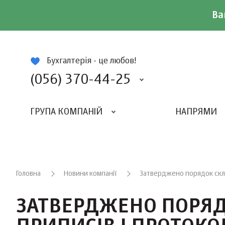
Ва
ій
Бухгалтерія - це любов!
(056) 370-44-25
ГРУПА КОМПАНІЙ
НАПРЯМИ
ВИДАВНИЦТВО «БАЛАНС-КЛУБУ»
«ВСЕУКРАЇНСЬКИЙ БУХГАЛТЕРСКИЙ КЛУБ»
Головна
Новини компанії
Затверджено порядок скла
ЗАТВЕРДЖЕНО ПОРЯ