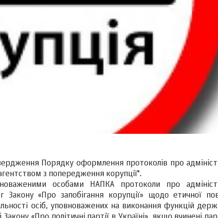
твердження Порядку оформлення протоколів про адмініст
гентством з попередження корупції".
новаженими особами НАПКА протоколи про адмініст
 Закону «Про запобігання корупції» щодо етичної пов
іяльності осіб, уповноважених на виконання функцій держ
 Закону «Про політичні партії в Україні», якщо вчинені пар