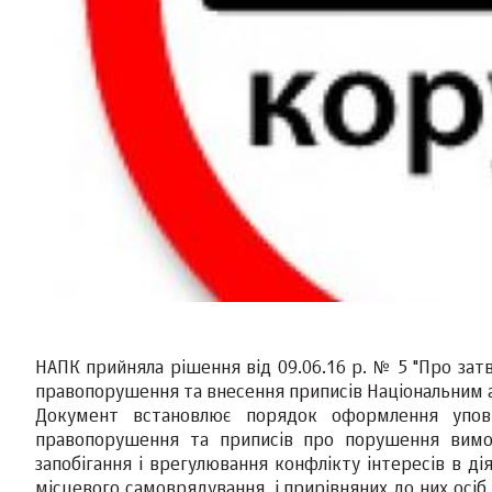
НАПК прийняла рішення від 09.06.16 р. № 5 "Про за
правопорушення та внесення приписів Національним а
Документ встановлює порядок оформлення упов
правопорушення та приписів про порушення вимог
запобігання і врегулювання конфлікту інтересів в д
місцевого самоврядування, і прирівняних до них осіб і