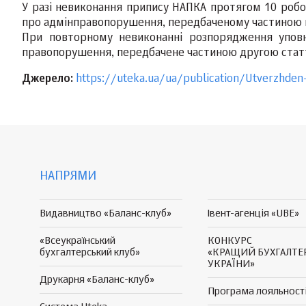
У разі невиконання припису НАПКА протягом 10 робоч
про адмінправопорушення, передбаченому частиною п
При повторному невиконанні розпорядження уповн
правопорушення, передбачене частиною другою статт
Джерело:
https://uteka.ua/ua/publication/Utverzhden-
НАПРЯМИ
Видавництво «Баланс-клуб»
Івент-агенція «UBE»
«Всеукраїнський
КОНКУРС
бухгалтерський клуб»
«КРАЩИЙ БУХГАЛТЕ
УКРАЇНИ»
Друкарня «Баланс-клуб»
Програма
лояльност