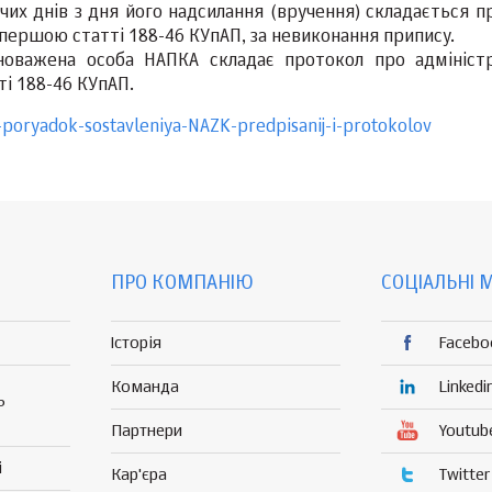
их днів з дня його надсилання (вручення) складається п
ершою статті 188-46 КУпАП, за невиконання припису.
оважена особа НАПКА складає протокол про адмініст
і 188-46 КУпАП.
poryadok-sostavleniya-NAZK-predpisanij-i-protokolov
ПРО КОМПАНІЮ
СОЦІАЛЬНІ 
Історія
Facebo
Команда
Linkedi
Р
Партнери
Youtub
і
Кар'єра
Twitter