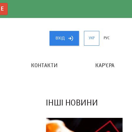
NE
ВХIД
УКР
РУС
КОНТАКТИ
КАР'ЄРА
«КРАЩИЙ БУХГАЛТЕР УКРАЇНИ»
ІНШІ НОВИНИ