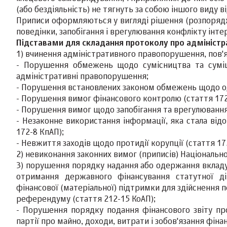
(або бездіяльність) не тягнуть за собою іншого виду в
Приписи оформляються у вигляді рішення (розпоряд
поведінки, запобігання і врегулювання конфлікту інте
Підставами для складання протоколу про адміністр
1) вчинення адміністративного правопорушення, пов'я
- Порушення обмежень щодо сумісництва та суміщ
адміністративні правопорушення;
- Порушення встановлених законом обмежень щодо од
- Порушення вимог фінансового контролю (стаття 172
- Порушення вимог щодо запобігання та врегулювання 
- Незаконне використання інформації, яка стала від
172-8 КпАП);
- Невжиття заходів щодо протидії корупції (стаття 17
2) невиконання законних вимог (приписів) Національно
3) порушення порядку надання або одержання вкладу 
отримання державного фінансування статутної ді
фінансової (матеріальної) підтримки для здійснення пе
референдуму (стаття 212-15 КоАП);
- Порушення порядку подання фінансового звіту пр
партії про майно, доходи, витрати і зобов'язання фін