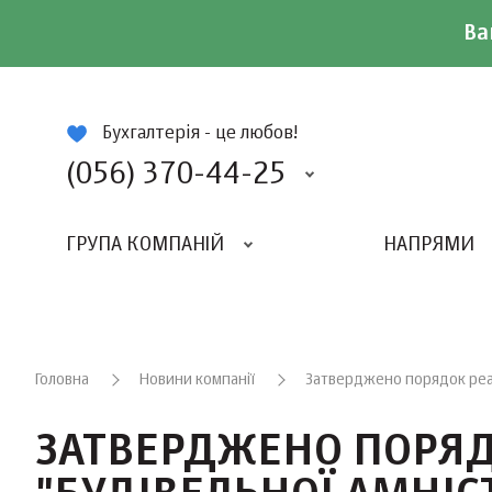
Ва
ій
Бухгалтерія - це любов!
(056) 370-44-25
ГРУПА КОМПАНІЙ
НАПРЯМИ
ВИДАВНИЦТВО «БАЛАНС-КЛУБУ»
«ВСЕУКРАЇНСЬКИЙ БУХГАЛТЕРСКИЙ КЛУБ»
Головна
Новини компанії
Затверджено порядок реалі
ЗАТВЕРДЖЕНО ПОРЯДО