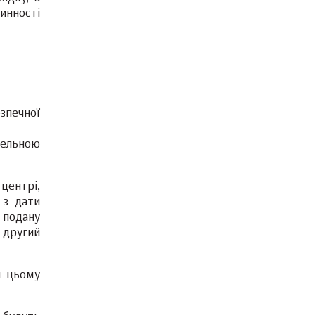
инності
зпечної
мельною
центрі,
 з дати
 подану
 другий
и цьому