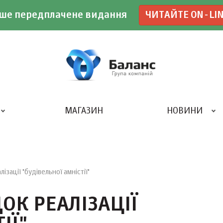
ше передплачене видання
ЧИТАЙТЕ ON-LI
МАГАЗИН
НОВИНИ
ДРУКАРНЯ «БАЛАНС-КЛУБУ»
зації "будівельної амністії"
К РЕАЛІЗАЦІЇ