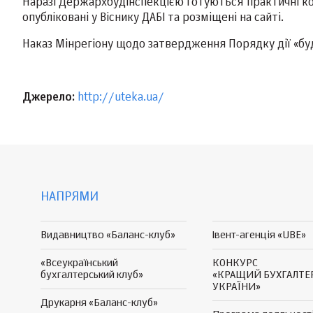
Наразі Держархбудінспекцією готуються практичні ком
опубліковані у Віснику ДАБІ та розміщені на сайті.
Наказ Мінрегіону щодо затвердження Порядку дії «будів
Джерело:
http://uteka.ua/
НАПРЯМИ
Видавництво «Баланс-клуб»
Івент-агенція «UBE»
«Всеукраїнський
КОНКУРС
бухгалтерський клуб»
«КРАЩИЙ БУХГАЛТЕ
УКРАЇНИ»
Друкарня «Баланс-клуб»