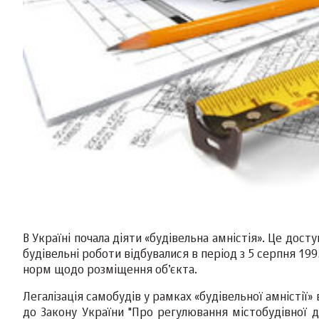
В Україні почала діяти «будівельна амністія». Це дос
будівельні роботи відбувалися в період з 5 серпня 1
норм щодо розміщення об’єкта.
Легалізація самобудів у рамках «будівельної амністії
до Закону України "Про регулювання містобудівної д