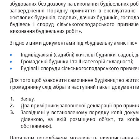
збудованих без дозволу на виконання будівельних робі
затвердження Порядку прийняття в експлуатацію і
житлових будинків, садових, дачних будинків, господ
будівель і споруд сільськогосподарського призначен
виконання будівельних робіт».
Згідно з цими документами під «будівельну амністію»
Індивідуальні (садибні) житлові будинки, садові, д
Громадські будинки І та ІІ категорій складності;
Будівлі і споруди сільськогосподарського призначен
Для того щоб узаконити самочинне будівництво житлово
громадянину слід зібрати наступний пакет документів
Заяву.
Два примірники заповненої декларації про прийня
Засвідчені у встановленому порядку копії доку
ділянкою, на якій розміщено об’єкт, та копі
обстеження).
Порядком передбачена можливість використання тех