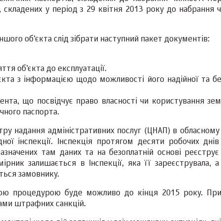
 складених у період з 29 квітня 2013 року до набрання ч
іншого об’єкта слід зібрати наступний пакет документів:
ття об’єкта до експлуатації.
єкта з інформацією щодо можливості його надійної та бе
мента, що посвідчує право власності чи користування зе
ічного паспорта.
ру надання адміністративних послуг (ЦНАП) в обласному 
ної інспекції. Інспекція протягом десяти робочих днів
азначених там даних та на безоплатній основі реєструє
ірник залишається в Інспекції, яка її зареєструвала, а
ться замовнику.
еною процедурою буде можливо до кінця 2015 року. Пр
нами штрафних санкцій.