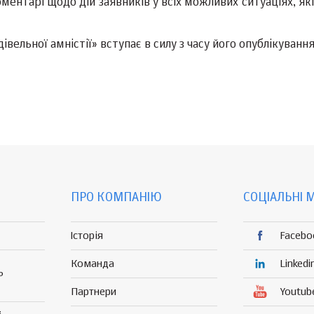
ентарі щодо дій заявників у всіх можливих ситуаціях, як
ельної амністії» вступає в силу з часу його опублікування
ПРО КОМПАНІЮ
СОЦІАЛЬНІ 
Історія
Facebo
Команда
Linkedi
Р
Партнери
Youtub