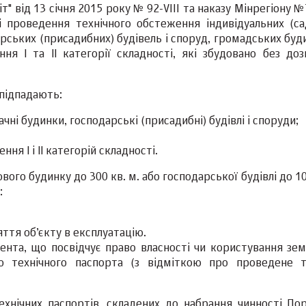
т" від 13 січня 2015 року № 92-VIII та наказу Мінрегіону 
 проведення технічного обстеження індивідуальних (са
арських (присадибних) будівель і споруд, громадських буд
ня І та ІІ категорії складності, які збудовано без доз
 підпадають:
ачні будинки, господарські (присадибні) будівлі і споруди;
ня І і ІІ категорій складності.
го будинку до 300 кв. м. або господарської будівлі до 10
:
ття об’єкту в експлуатацію.
мента, що посвідчує право власності чи користування зе
ю технічного паспорта (з відміткою про проведене т
нічних паспортів, складених до набрання чинності Пор