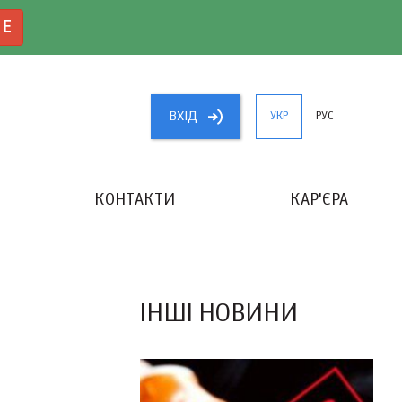
NE
ВХIД
УКР
РУС
КОНТАКТИ
КАР'ЄРА
«КРАЩИЙ БУХГАЛТЕР УКРАЇНИ»
ІНШІ НОВИНИ