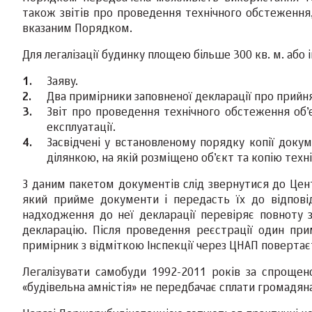
також звітів про проведення технічного обстеження,
вказаним Порядком.
Для легалізації будинку площею більше 300 кв. м. або 
Заяву.
Два примірники заповненої декларації про прийня
Звіт про проведення технічного обстеження об’
експлуатації.
Засвідчені у встановленому порядку копії доку
ділянкою, на якій розміщено об’єкт та копію техн
З даним пакетом документів слід звернутися до Цент
який прийме документи і передасть їх до відповід
надходження до неї декларації перевіряє повноту з
декларацію. Після проведення реєстрації один прим
примірник з відміткою Інспекції через ЦНАП повертає
Легалізувати самобуди 1992-2011 років за спрощ
«будівельна амністія» не передбачає сплати громадя