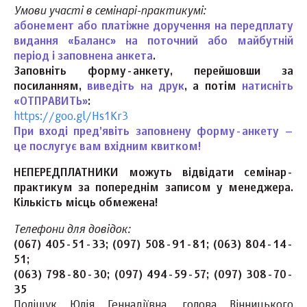
Умови участі в семінарі-практикумі:
абонемент або платіжне доручення на передплату
видання «Баланс» на поточний або майбутній
період і заповнена анкета
.
Заповніть форму-анкету, перейшовши за
посиланням,
виведіть на друк
, а потім
натисніть
«ОТПРАВИТЬ»
:
https://goo.gl/Hs1Kr3
При вході пред’явіть заповнену форму-анкету –
це послугує вам вхідним квитком!
НЕПЕРЕДПЛАТНИКИ можуть відвідати семінар-
практикум за попереднім записом у менеджера.
Кількість місць обмежена!
Телефони для довідок:
(067) 405-51-33; (097) 508-91-81; (063) 804-14-
51;
(063) 798-80-30; (097) 494-59-57; (097) 308-70-
35
Поліщук Юлія Геннадіївна, голова Вінницького