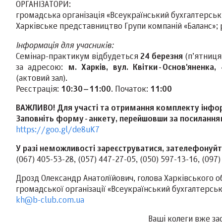
ОРГАНІЗАТОРИ:
громадська організація «Всеукраїнський бухгалтерськ
Харківське представництво Групи компаній «Баланс»; р
Інформація для учасників:
Семінар-практикум відбудеться
24 березня
(п’ятниця
за адресою:
м. Харків, вул. Квітки-Основ'яненка,
(актовий зал).
Реєстрація:
10:30–11:00
. Початок:
11:00
ВАЖЛИВО! Для участі та отримання комплекту інфор
Заповніть форму-анкету, перейшовши за посилання
https://goo.gl/de8uK7
У разі неможливості зареєструватися, зателефон
(067) 405-53-28, (057) 447-27-05, (050) 597-13-16, (097
Дрозд Олександр Анатолїйович, голова Харківського 
громадської організації «Всеукраїнський бухгалтерсь
kh@b-club.com.ua
Ваші колеги вже за