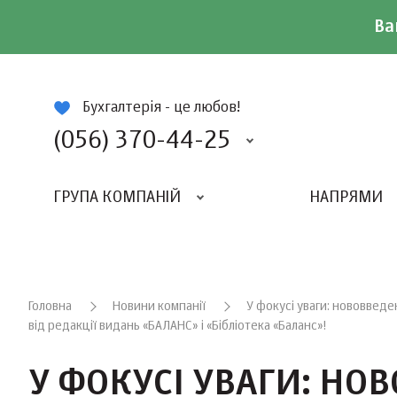
Ва
ій
Бухгалтерія - це любов!
(056) 370-44-25
ГРУПА КОМПАНІЙ
НАПРЯМИ
ВИДАВНИЦТВО «БАЛАНС-КЛУБУ»
«ВСЕУКРАЇНСЬКИЙ БУХГАЛТЕРСКИЙ КЛУБ»
Головна
Новини компанії
У фокусі уваги: нововведе
від редакції видань «БАЛАНС» і «Бібліотека «Баланс»!
У ФОКУСІ УВАГИ: НО