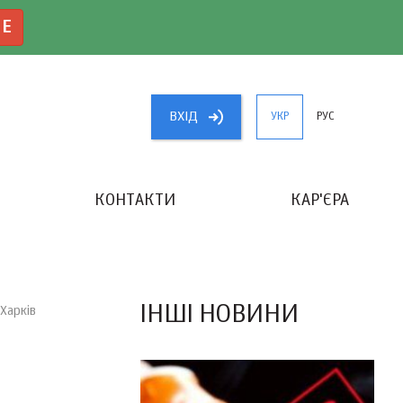
NE
ВХIД
УКР
РУС
КОНТАКТИ
КАР'ЄРА
«КРАЩИЙ БУХГАЛТЕР УКРАЇНИ»
ІНШІ НОВИНИ
Харків