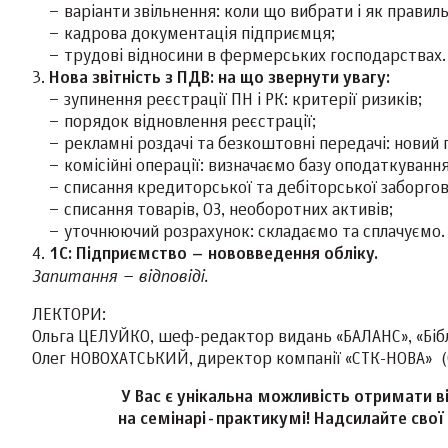
– варіанти звільнення: коли що вибрати і як правил
– кадрова документація підприємця;
– трудові відносини в фермерських господарствах.
3.
Нова звітність з ПДВ: на що звернути увагу:
– зупинення реєстрації ПН і РК: критерії ризиків;
– порядок відновлення реєстрації;
– рекламні роздачі та безкоштовні передачі: новий
– комісійні операції: визначаємо базу оподаткуванн
– списання кредиторської та дебіторської заборгова
– списання товарів, ОЗ, необоротних активів;
– уточнюючий розрахунок: складаємо та сплачуємо.
4.
1С: Підприємство – нововведення обліку.
Запитання – відповіді.
ЛЕКТОРИ:
Ольга ЦЕЛУЙКО, шеф-редактор видань «БАЛАНС», «Бібл
Олег НОВОХАТСЬКИЙ, директор компанії «СТК-НОВА» (
У Вас є унікальна можливість отримати в
на семінарі-практикумі! Надсилайте свої 