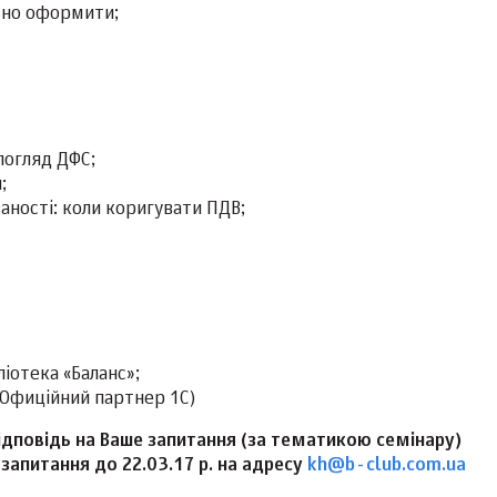
ьно оформити;
 погляд ДФС;
я;
ності: коли коригувати ПДВ;
іотека «Баланс»;
Офиційний партнер 1С)
ідповідь на Ваше запитання (за тематикою семінару)
запитання до 22.03.17 р. на адресу
kh@b-club.com.ua