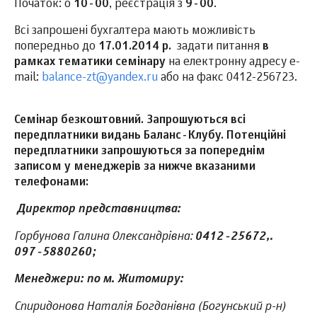
Початок: о
10-00
, реєстрація з
9-00
.
Всі запрошені бухгалтера мають можливість
попередньо до
17.01.2014 р.
задати питання
в
рамках тематики семінару
на електронну адресу e-
mail:
balance-zt@yandex.ru
або на факс 0412-256723.
Семінар безкоштовний. Запрошуються всі
передплатники видань Баланс-Клубу. Потенційні
передплатники запрошуються за попереднім
записом у менеджерів за нижче вказаними
телефонами:
Директор представництва:
Горбунова Галина Олександрівна:
0412-25672,.
097-5880260;
Менеджери: по м. Житомиру:
Спиридонова Наталія Богданівна (Богунський р-н)