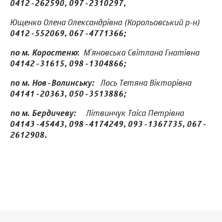
0412-262590, 097-2310297,
Ющенко Олена Олександрівна (Корольовський р-н)
0412-552069, 067-4771366;
М`яновська Світлана Гнатівна
по м. Коростеню
:
04142-31615, 098-1304866;
Лось Тетяна Вікторівна
по м. Нов-Волинську:
04141-20363, 050-3513886;
Літвинчук Таіса Петрівна
по м. Бердичеву:
04143-45443, 098-4174249, 093-1367735, 067-
2612908.