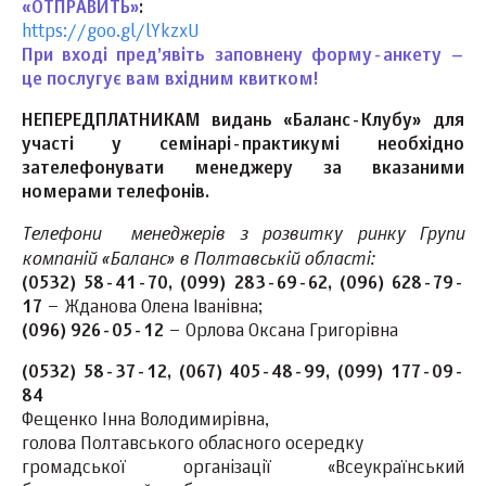
«ОТПРАВИТЬ»
:
https://goo.gl/lYkzxU
При вході пред’явіть заповнену форму-анкету –
це послугує вам вхідним квитком!
НЕПЕРЕДПЛАТНИКАМ видань «Баланс-Клубу» для
участі у семінарі-практикумі необхідно
зателефонувати менеджеру за вказаними
номерами телефонів.
Телефони менеджерів з розвитку ринку Групи
компаній «Баланс» в Полтавській області:
(0532) 58-41-70, (099) 283-69-62, (096) 628-79-
17
– Жданова Олена Іванівна;
(096) 926-05-12
– Орлова Оксана Григорівна
(0532) 58-37-12, (067) 405-48-99, (099) 177-09-
84
Фещенко Iнна Володимирiвна,
голова Полтавського обласного осередку
громадської організації «Всеукраїнський