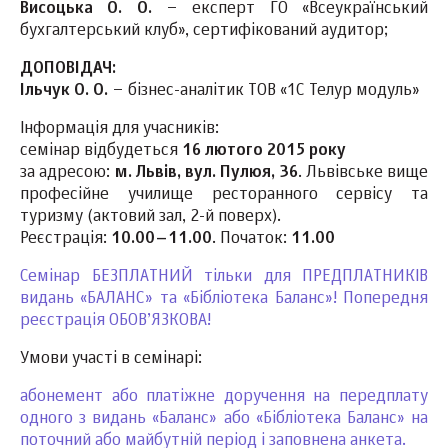
Висоцька О. О.
– експерт ГО «Всеукраїнський
бухгалтерський клуб», сертифікований аудитор;
ДОПОВІДАЧ:
Ільчук О. О.
– бізнес-аналітик ТОВ «1С Телур модуль»
Інформація для учасників:
семінар відбудеться
16 лютого 2015 року
за адресою:
м. Львів, вул. Пулюя, 36
. Львівське вище
професійне училище ресторанного сервісу та
туризму (актовий зал, 2-й поверх).
Реєстрація:
10.00–11.00
. Початок:
11.00
Семінар БЕЗПЛАТНИЙ тільки для ПРЕДПЛАТНИКІВ
видань «БАЛАНС» та «Бібліотека Баланс»! Попередня
реєстрація ОБОВ’ЯЗКОВА!
Умови участі в семінарі:
абонемент або платіжне доручення на передплату
одного з видань «Баланс» або «Бібліотека Баланс» на
поточний або майбутній період і заповнена анкета.