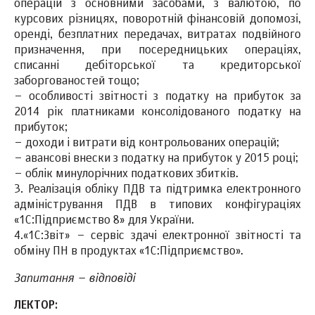
операцій з основними засобами, з валютою, по
курсових різницях, поворотній фінансовій допомозі,
оренді, безплатних передачах, витратах подвійного
призначення, при посередницьких операціях,
списанні дебіторської та кредиторської
заборгованостей тощо;
– особливості звітності з податку на прибуток за
2014 рік платниками консолідованого податку на
прибуток;
– доходи і витрати від контрольованих операцій;
– авансові внески з податку на прибуток у 2015 році;
– облік минулорічних податкових збитків.
3. Реалізація обліку ПДВ та підтримка електронного
адміністрування ПДВ в типових конфігураціях
«1С:Підприємство 8» для України.
4.«1С:Звіт» – сервіс здачі електронної звітності та
обміну ПН в продуктах «1С:Підприємство».
Запитання – відповіді
ЛЕКТОР: