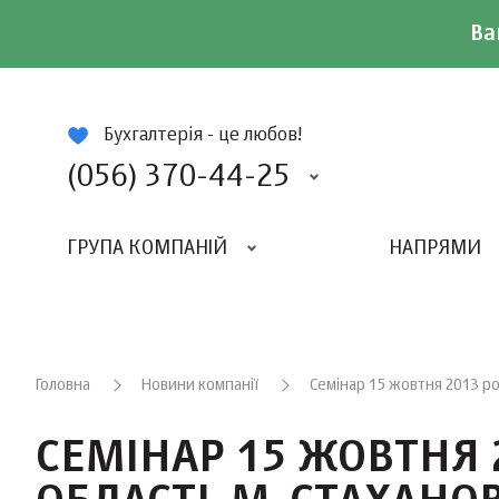
Ва
ій
Бухгалтерія - це любов!
(056) 370-44-25
ГРУПА КОМПАНІЙ
НАПРЯМИ
ВИДАВНИЦТВО «БАЛАНС-КЛУБУ»
«ВСЕУКРАЇНСЬКИЙ БУХГАЛТЕРСКИЙ КЛУБ»
Головна
Новини компанії
Семінар 15 жовтня 2013 рок
СЕМІНАР 15 ЖОВТНЯ 