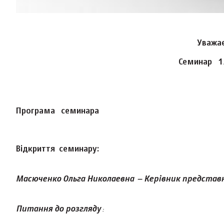
Уважае
Семинар 1
Програма семинара
Відкриття семинару:
Масюченко Ольга Николаевна
– Керівник представн
Питання до розгляду
: