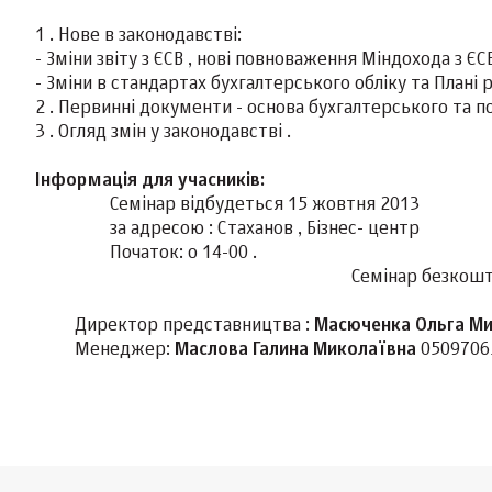
1 . Нове в законодавстві:
- Зміни звіту з ЄСВ , нові повноваження Міндохода з ЄСВ
- Зміни в стандартах бухгалтерського обліку та Плані р
2 . Первинні документи - основа бухгалтерського та п
3 . Огляд змін у законодавстві .
Інформація для учасників:
Семінар відбудеться 15 жовтня 2013
за адресою : Стаханов , Бізнес- центр
Початок: о 14-00 .
Семінар безкоштовни
Директор представництва :
Масюченка Ольга М
Менеджер:
Маслова Галина Миколаївна
0509706