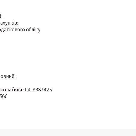
 .
ахунків;
одаткового обліку
й .
иколаївна
050 8387423
566