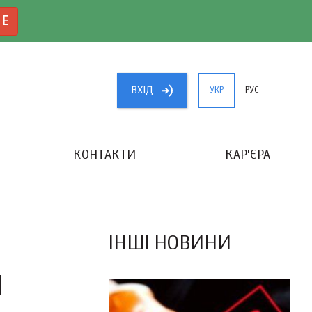
NE
ВХIД
УКР
РУС
КОНТАКТИ
КАР'ЄРА
«КРАЩИЙ БУХГАЛТЕР УКРАЇНИ»
ІНШІ НОВИНИ
Й