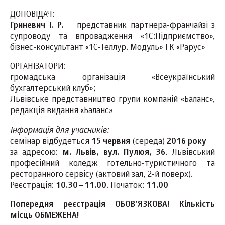
ДОПОВІДАЧ:
Гриневич І. Р.
– представник партнера-франчайзі з
супроводу та впровадження «1С:Підприємство»,
бізнес-консультант «1С-Теллур. Модуль» ГК «Рарус»
ОРГАНІЗАТОРИ:
громадська організація «Всеукраїнський
бухгалтерський клуб»;
Львівське представництво групи компаній «Баланс»,
редакція видання «Баланс»
Інформація для учасників:
семінар відбудеться
15 червня
(середа)
2016 року
за адресою:
м. Львів, вул. Пулюя, 36
. Львівський
професійний коледж готельно-туристичного та
ресторанного сервісу (актовий зал, 2-й поверх).
Реєстрація:
10.30–11.00
. Початок:
11.00
Попередня реєстрація ОБОВ’ЯЗКОВА! Кількість
місць ОБМЕЖЕНА!