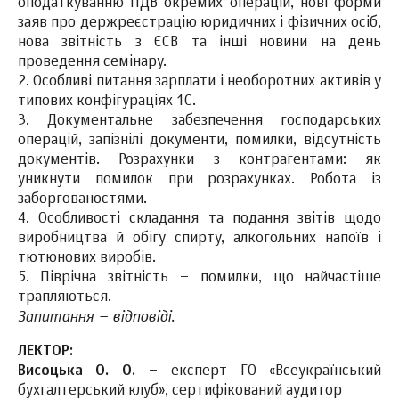
оподаткуванню ПДВ окремих операцій, нові форми
заяв про держреєстрацію юридичних і фізичних осіб,
нова звітність з ЄСВ та інші новини на день
проведення семінару.
2. Особливі питання зарплати і необоротних активів у
типових конфігураціях 1С.
3. Документальне забезпечення господарських
операцій, запізнілі документи, помилки, відсутність
документів. Розрахунки з контрагентами: як
уникнути помилок при розрахунках. Робота із
заборгованостями.
4. Особливості складання та подання звітів щодо
виробництва й обігу спирту, алкогольних напоїв і
тютюнових виробів.
5. Піврічна звітність – помилки, що найчастіше
трапляються.
Запитання – відповіді.
ЛЕКТОР:
Висоцька О. О.
– експерт ГО «Всеукраїнський
бухгалтерський клуб», сертифікований аудитор