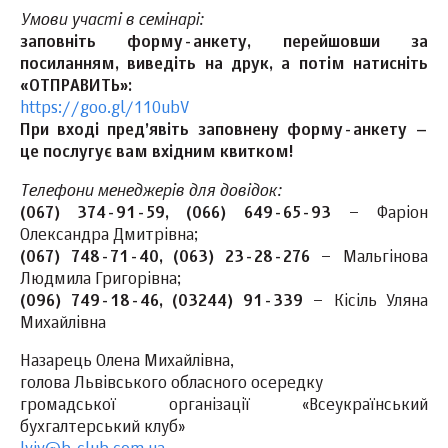
Умови участі в семінарі:
заповніть форму-анкету, перейшовши за
посиланням, виведіть на друк, а потім натисніть
«ОТПРАВИТЬ»:
https://goo.gl/110ubV
При вході пред’явіть заповнену форму-анкету –
це послугує вам вхідним квитком!
Телефони менеджерів для довідок:
(067) 374-91-59, (066) 649-65-93
– Фаріон
Олександра Дмитрівна;
(067) 748-71-40, (063) 23-28-276
– Мальгінова
Людмила Григорівна;
(096) 749-18-46, (03244) 91-339
– Кісіль Уляна
Михайлівна
Назарець Олена Михайлівна,
голова Львівського обласного осередку
громадської організації «Всеукраїнський
бухгалтерський клуб»