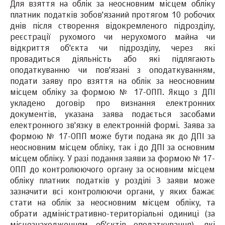
Для взяття на облік за неосновним місцем обліку
платник податків зобов'язаний протягом 10 робочих
днів після створення відокремленого підрозділу,
реєстрації рухомого чи нерухомого майна чи
відкриття об'єкта чи підрозділу, через які
провадиться діяльність або які підлягають
оподаткуванню чи пов'язані з оподаткуванням,
подати заяву про взяття на облік за неосновним
місцем обліку за формою № 17-ОПП. Якщо з ДПІ
укладено договір про визнання електронних
документів, указана заява подається засобами
електронного зв'язку в електронній формі. Заява за
формою № 17-ОПП може бути подана як до ДПІ за
неосновним місцем обліку, так і до ДПІ за основним
місцем обліку. У разі подання заяви за формою № 17-
ОПП до контролюючого органу за основним місцем
обліку платник податків у розділі 3 заяви може
зазначити всі контролюючи органи, у яких бажає
стати на облік за неосновним місцем обліку, та
обрати адміністративно-територіальні одиниці (за