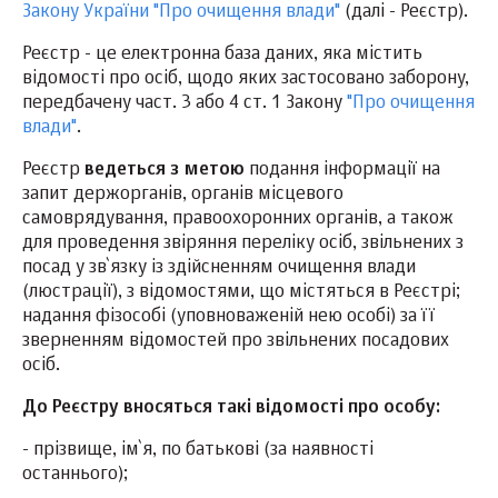
Закону України "Про очищення влади"
(далі - Реєстр).
Реєстр - це електронна база даних, яка містить
відомості про осіб, щодо яких застосовано заборону,
передбачену част. 3 або 4 ст. 1 Закону
"Про очищення
влади"
.
Реєстр
ведеться з метою
подання інформації на
запит держорганів, органів місцевого
самоврядування, правоохоронних органів, а також
для проведення звіряння переліку осіб, звільнених з
посад у зв`язку із здійсненням очищення влади
(люстрації), з відомостями, що містяться в Реєстрі;
надання фізособі (уповноваженій нею особі) за її
зверненням відомостей про звільнених посадових
осіб.
До Реєстру вносяться такі відомості про особу:
- прізвище, ім`я, по батькові (за наявності
останнього);