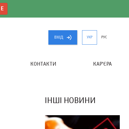
NE
ВХIД
УКР
РУС
КОНТАКТИ
КАР'ЄРА
«КРАЩИЙ БУХГАЛТЕР УКРАЇНИ»
ІНШІ НОВИНИ