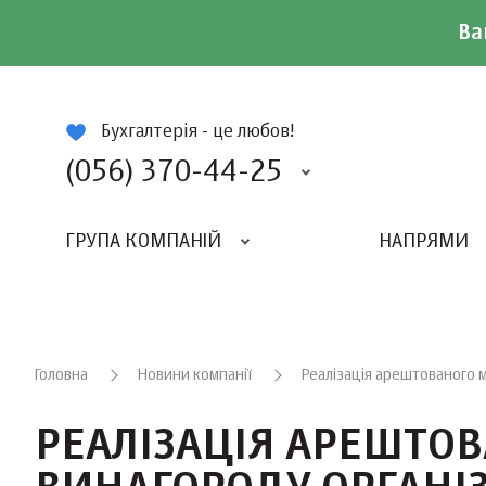
Ва
ій
Бухгалтерія - це любов!
(056) 370-44-25
ГРУПА КОМПАНІЙ
НАПРЯМИ
ВИДАВНИЦТВО «БАЛАНС-КЛУБУ»
«ВСЕУКРАЇНСЬКИЙ БУХГАЛТЕРСКИЙ КЛУБ»
Головна
Новини компанії
Реалізація арештованого м
РЕАЛІЗАЦІЯ АРЕШТО