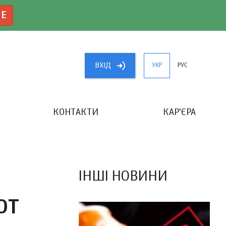
NE
ВХIД
УКР
РУС
КОНТАКТИ
КАР'ЄРА
«КРАЩИЙ БУХГАЛТЕР УКРАЇНИ»
ІНШІ НОВИНИ
ОТ