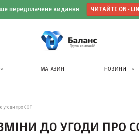
ше передплачене видання
ЧИТАЙТЕ ON-LI
МАГАЗИН
НОВИНИ
ДРУКАРНЯ «БАЛАНС-КЛУБУ»
до угоди про СОТ
ЗМІНИ ДО УГОДИ ПРО С