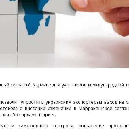
вный сигнал об Украине для участников международной т
 позволит упростить украинским экспортерам выход на 
отокола о внесении изменений в Марракешское согла
вали 255 парламентариев.
мости таможенного контроля, повышение прозрачн