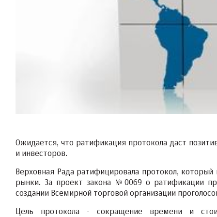
Ожидается, что ратификация протокола даст позити
и инвесторов.
Верховная Рада ратифицировала протокол, который
рынки. За проект закона №0069 о ратификации пр
создании Всемирной торговой организации проголосо
Цель протокола - сокращение времени и стои