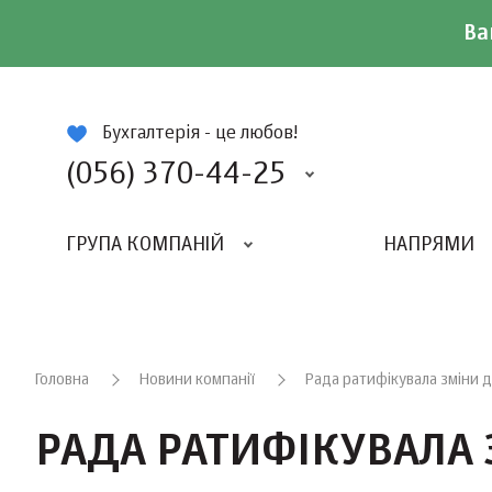
Ва
ій
Бухгалтерія - це любов!
(056) 370-44-25
ГРУПА КОМПАНІЙ
НАПРЯМИ
ВИДАВНИЦТВО «БАЛАНС-КЛУБУ»
«ВСЕУКРАЇНСЬКИЙ БУХГАЛТЕРСКИЙ КЛУБ»
Головна
Новини компанії
Рада ратифікувала зміни 
РАДА РАТИФІКУВАЛА 