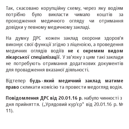
Так, скасовано корупційну схему, через яку водіям
потрібно було викласти чимало коштів за
проходження медичного огляду чи отримання
довідки у певному медичному закладі.
На думку ДРС кожен заклад охорони здоров'я
виконує свої функції згідно з ліцензією, а проведення
медичних оглядів водіїв
не є окремим видом
лікарської спеціалізації
. У зв’язку з цим такі заклади
не потребують отримання додаткових документів
для провадження вказаної діяльності.
Відтепер
будь-який медичний заклад матиме
право
скликати комісію та провести медогляд водія.
Пов
ідомлення ДРС від
20.
01.1
6 р.
набуло чинності з
дня прийняття. („Урядовий кур’єр” від 20.01.16 р. №
11).