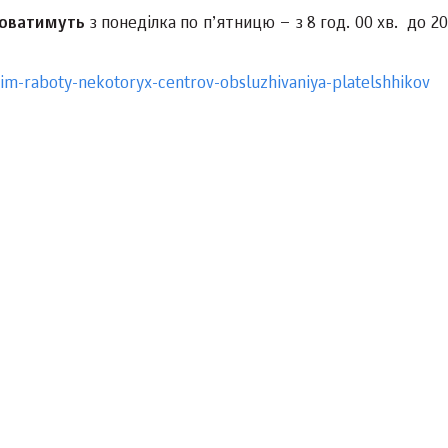
ацюватимуть
з понеділка по п’ятницю – з 8 год. 00 хв. до 20
im-raboty-nekotoryx-centrov-obsluzhivaniya-platelshhikov