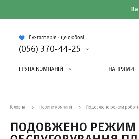
Ва
ій
Бухгалтерія - це любов!
(056) 370-44-25
ГРУПА КОМПАНІЙ
НАПРЯМИ
ВИДАВНИЦТВО «БАЛАНС-КЛУБУ»
«ВСЕУКРАЇНСЬКИЙ БУХГАЛТЕРСКИЙ КЛУБ»
Головна
Новини компанії
Подовжено режим роботи д
ПОДОВЖЕНО РЕЖИМ 