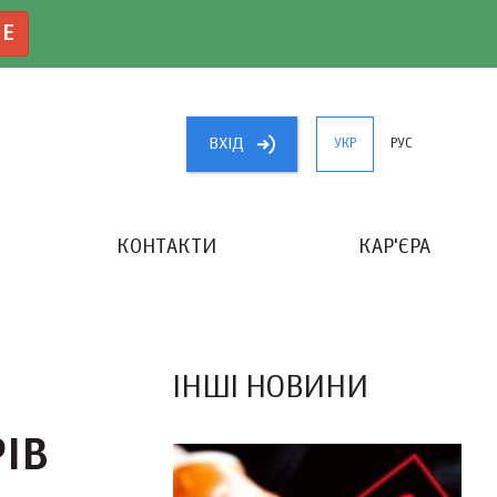
NE
ВХIД
УКР
РУС
КОНТАКТИ
КАР'ЄРА
«КРАЩИЙ БУХГАЛТЕР УКРАЇНИ»
ІНШІ НОВИНИ
ІВ