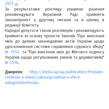
2971-д
.
За результатами розгляду ухвалено рішення
рекомендувати Верховній Раді прийняти
законопроект у другому читанні та в цілому в
редакції Комітету.
Народні депутати також розглянули і рекомендують
прийняти за основу проекти Законів "Про внесення
змін до деяких законодавчих актів України щодо
удосконалення системи справляння судового збору"
№ 3552
та "Про внесення змін до Митного кодексу
України (щодо регульованих ринків та деривативів)"
№ 3516
.
Джерело:
http://uteka.ua/ua/publication/Prinyato-
reshenie-o-shesti-zakonoproektax-v-sfere-
nalogooblozheniya
.