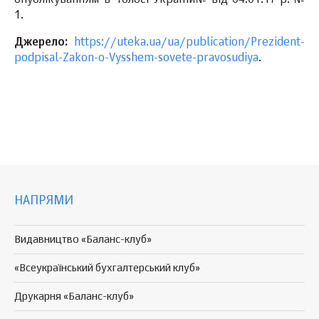
опублікуванням в "Голосі України№ від 04.01.17 р. №
1.
Джерело:
https://uteka.ua/ua/publication/Prezident-
podpisal-Zakon-o-Vysshem-sovete-pravosudiya
.
НАПРЯМИ
Видавництво «Баланс-клуб»
«Всеукраїнський бухгалтерський клуб»
Друкарня «Баланс-клуб»