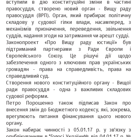
вступили в дію конституційні зміни в частині
правосуддя, створено новий орган - Вищу раду
правосуддя (ВРП). Орган, який прибирає політичну
складову у судової гілки влади, насамперед, з
механізмів призначення, переведення, звільнення
суддів, надання згоди на затримання чи арешт судді.
Законопроект «Про Вищу раду юстиції» був
підтриманий партнерами з Ради Європи і
Європейського Союзу. Це рішучі дії щодо
забезпечення одного з ключових прав українських
громадян - права на справедливість, права на
справедливий суд.
Створення нового конституційного органу - Вищої
ради правосуддя - одна з важливих складових
судової реформи.
Петро Порошенко також підписав Закон про
внесення змін до Бюджетного кодексу, які, зокрема,
врегулюють питання фінансування цього нового
органу.
Закон набирає чинності з 05.01.17 р. у зв'язку з