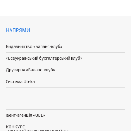
НАПРЯМИ
Видавництво «Баланс-клуб»
«Всеукраїнський бухгалтерський клуб»
Друкарня «Баланс-клуб»
Система Uteka
Івент-агенція «UBE»
КОНКУРС