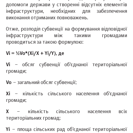
допомоги держави у створенні відсутніх елементів
інфраструктури, необхідних для забезпечення
виконання отриманих повноважень.
Отже, розподіл субвенції на формування відповідної
інфраструктури між такими громадами
проводиться за такою формулою:
Vi = ½Vo*(Xi/X + Yi/Y), де
Vi
– обсяг субвенції об’єднаної територіальної
громади;
Vo
– загальний обсяг субвенції;
Xi
– кількість сільського населення об’єднаної
громади;
X
– кількість сільського населення всіх
територіальних громад;
Yi
– площа сільських рад об’єднаної територіальної