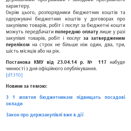
державними програмами і заходами програмного
характеру.
Окрім цього, розпорядники бюджетних коштів та
одержувачі бюджетних коштів у договорах про
закупівлю товарів, робіт і послуг за бюджетні кошти
можуть передбачати
попередню оплату
лише у разі
закупівлі товарів, робіт і послуг
за затвердженим
переліком
на строк не більше ніж один, два, три,
шість місяців або на рік.
Постанова КМУ від 23.04.14 р. № 117
набуде
чинності з дня офіційного опублікування.
[d1310]
Новини за темою:
З 1 жовтня бюджетникам підвищать посадові
оклади
Закон про держзакупівлі вже в дії