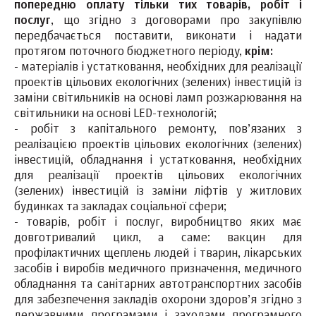
попередню оплату тільки тих товарів, робіт і
послуг
, що згідно з договорами про закупівлю
передбачається поставити, виконати і надати
протягом поточного бюджетного періоду,
крім:
- матеріалів і устатковання, необхідних для реалізації
проектів цільових екологічних (зелених) інвестицій із
заміни світильників на основі ламп розжарювання на
світильники на основі LED-технологій;
- робіт з капітального ремонту, пов’язаних з
реалізацією проектів цільових екологічних (зелених)
інвестицій, обладнання і устатковання, необхідних
для реалізації проектів цільових екологічних
(зелених) інвестицій із заміни ліфтів у житлових
будинках та закладах соціальної сфери;
- товарів, робіт і послуг, виробництво яких має
довготривалий цикл, а саме: вакцин для
профілактичних щеплень людей і тварин, лікарських
засобів і виробів медичного призначення, медичного
обладнання та санітарних автотранспортних засобів
для забезпечення закладів охорони здоров’я згідно з