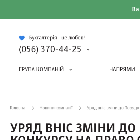
Ва
ій
Бухгалтерія - це любов!
(056) 370-44-25
ГРУПА КОМПАНІЙ
НАПРЯМИ
ВИДАВНИЦТВО «БАЛАНС-КЛУБУ»
«ВСЕУКРАЇНСЬКИЙ БУХГАЛТЕРСКИЙ КЛУБ»
Головна
Новини компанії
Уряд вніс зміни до Поряд
УРЯД ВНІС ЗМІНИ Д