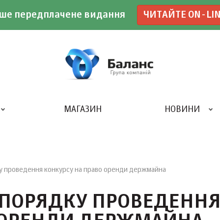
ше передплачене видання
ЧИТАЙТЕ ON-LI
МАГАЗИН
НОВИНИ
ДРУКАРНЯ «БАЛАНС-КЛУБУ»
ку проведення конкурсу на право оренди держмайна
О ПОРЯДКУ ПРОВЕДЕНН