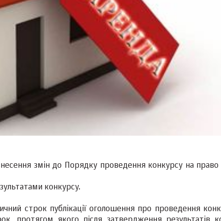
несення змін до Порядку проведення конкурсу на право
зультатами конкурсу.
ичний строк публікації оголошення про проведення конк
ок, протягом якого після затвердження результатів к