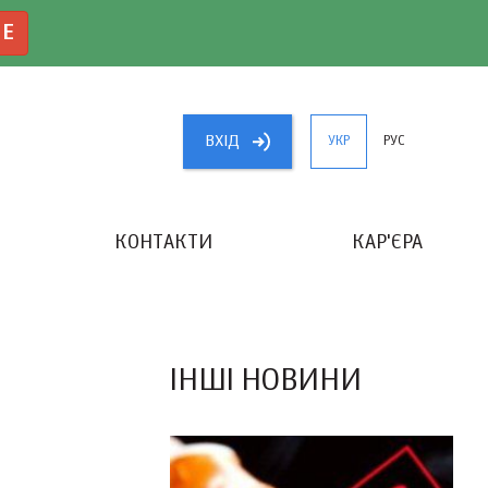
NE
ВХIД
УКР
РУС
КОНТАКТИ
КАР'ЄРА
«КРАЩИЙ БУХГАЛТЕР УКРАЇНИ»
ІНШІ НОВИНИ
Я