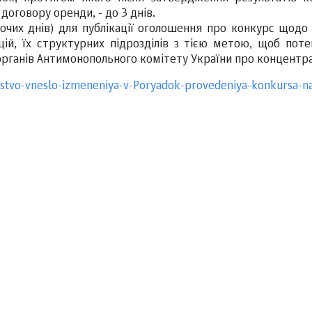
говору оренди, - до 3 днів.
очих днів) для публікації оголошення про конкурс щодо
цій, їх структурних підрозділів з тією метою, щоб поте
рганів Антимонопольного комітету України про концентр
lstvo-vneslo-izmeneniya-v-Poryadok-provedeniya-konkursa-n