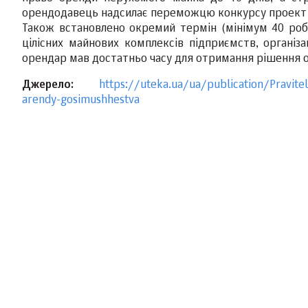
орендодавець надсилає переможцю конкурсу проект до
Також встановлено окремий термін (мінімум 40 роб
цілісних майнових комплексів підприємств, організа
орендар мав достатньо часу для отримання рішення о
Джерело:
https://uteka.ua/ua/publication/Pravite
arendy-gosimushhestva