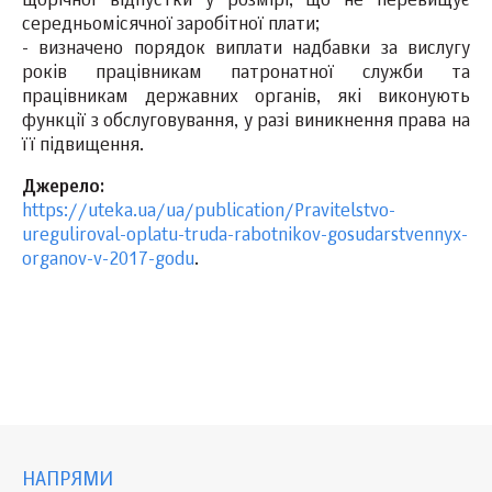
щорічної відпустки у розмірі, що не перевищує
середньомісячної заробітної плати;
- визначено порядок виплати надбавки за вислугу
років працівникам патронатної служби та
працівникам державних органів, які виконують
функції з обслуговування, у разі виникнення права на
її підвищення.
Джерело:
https://uteka.ua/ua/publication/Pravitelstvo-
ureguliroval-oplatu-truda-rabotnikov-gosudarstvennyx-
organov-v-2017-godu
.
НАПРЯМИ