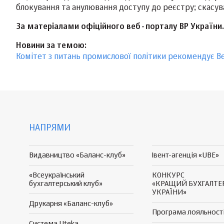
блокування та анулювання доступу до реєстру; скасува
За матеріалами офіційного веб-порталу ВР України.
Новини за темою:
Комітет з питань промислової політики рекомендує Ве
НАПРЯМИ
Видавництво «Баланс-клуб»
Івент-агенція «UBE»
«Всеукраїнський
КОНКУРС
бухгалтерський клуб»
«КРАЩИЙ БУХГАЛТЕ
УКРАЇНИ»
Друкарня «Баланс-клуб»
Програма
лояльност
Система Uteka