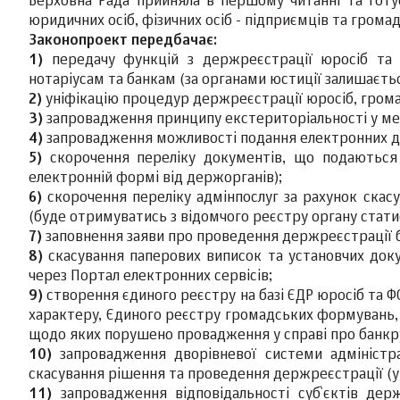
Верховна Рада прийняла в першому читанні та гот
юридичних осіб, фізичних осіб - підприємців та гром
Законопроект передбачає:
1)
передачу функцій з держреєстрації юросіб та 
нотаріусам та банкам (за органами юстиції залишаєт
2)
уніфікацію процедур держреєстрації юросіб, гром
3)
запровадження принципу екстериторіальності у меж
4)
запровадження можливості подання електронних до
5)
скорочення переліку документів, що подаються 
електронній формі від держорганів);
6)
скорочення переліку адмінпослуг за рахунок скасу
(буде отримуватись з відомчого реєстру органу стати
7)
заповнення заяви про проведення держреєстрації б
8)
скасування паперових виписок та установчих док
через Портал електронних сервісів;
9)
створення єдиного реєстру на базі ЄДР юросіб та Ф
характеру, Єдиного реєстру громадських формувань, 
щодо яких порушено провадження у справі про банкр
10)
запровадження дворівневої системи адміністр
скасування рішення та проведення держреєстрації (у
11)
запровадження відповідальності суб`єктів дер