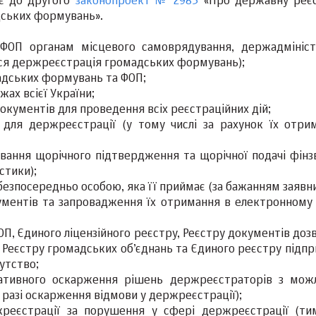
ує до другого
законопроект № 2983
«Про державну реє
адських формувань».
ФОП органам місцевого самоврядування, держадмініст
ься держреєстрація громадських формувань);
адських формувань та ФОП;
ах всієї України;
кументів для проведення всіх реєстраційних дій;
для держреєстрації (у тому числі за рахунок їх отри
вання щорічного підтвердження та щорічної подачі фінзв
стики);
езпосередньо особою, яка її приймає (за бажанням заявни
ументів та запровадження їх отримання в електронному 
ОП, Єдиного ліцензійного реєстру, Реєстру документів доз
Реєстру громадських об’єднань та Єдиного реєстру підпр
утство;
ативного оскарження рішень держреєстраторів з мож
 разі оскарження відмови у держреєстрації);
жреєстрації за порушення у сфері держреєстрації (ти