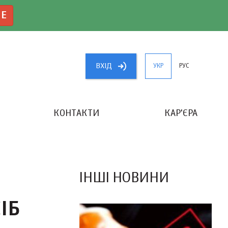
NE
ВХIД
УКР
РУС
КОНТАКТИ
КАР'ЄРА
«КРАЩИЙ БУХГАЛТЕР УКРАЇНИ»
ІНШІ НОВИНИ
ІБ