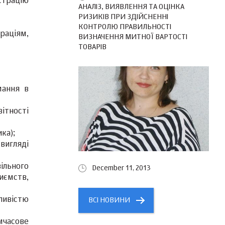
страцію
АНАЛІЗ, ВИЯВЛЕННЯ ТА ОЦІНКА
РИЗИКІВ ПРИ ЗДІЙСНЕННІ
КОНТРОЛЮ ПРАВИЛЬНОСТІ
раціям,
ВИЗНАЧЕННЯ МИТНОЇ ВАРТОСТІ
ТОВАРІВ
мання в
ітності
ка);
вигляді
вільного
December 11, 2013
иємств,
ливістю
ВСІ НОВИНИ
мчасове