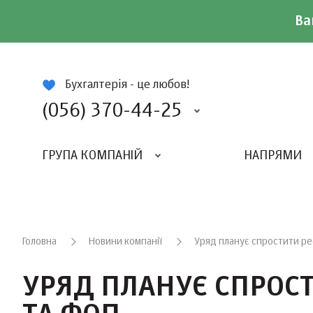
Ва
ій
Бухгалтерія - це любов!
(056) 370-44-25
ГРУПА КОМПАНІЙ
НАПРЯМИ
ВИДАВНИЦТВО «БАЛАНС-КЛУБУ»
«ВСЕУКРАЇНСЬКИЙ БУХГАЛТЕРСКИЙ КЛУБ»
Головна
Новини компанії
Уряд планує спростити ре
УРЯД ПЛАНУЄ СПРОС