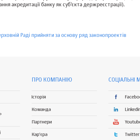
ння акредитації банку як суб’єкта держреєстрації).
рховній Раді прийняти за основу ряд законопроектів
ПРО КОМПАНІЮ
СОЦІАЛЬНІ 
Історія
Facebo
Команда
Linkedi
Р
Партнери
Youtub
і
Кар'єра
Twitter