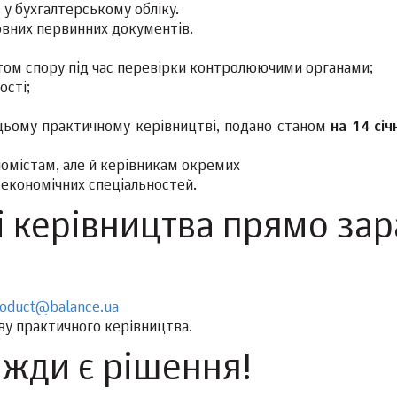
у бухгалтерському обліку.
новних первинних документів.
етом спору під час перевірки контролюючими органами;
ості;
цьому практичному керівництві, подано станом
на 14 січ
номістам, але й керівникам окремих
м економічних спеціальностей.
 керівництва прямо зар
oduct@balance.ua
азву практичного керівництва.
вжди є рішення!