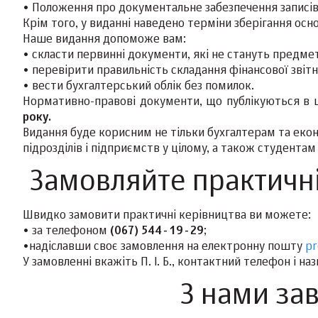
• Положення про документальне забезпечення записів 
Крім того, у виданні наведено терміни зберігання ос
Наше видання допоможе вам:
• скласти первинні документи, які не стануть предм
• перевірити правильність складання фінансової звітн
• вести бухгалтерський облік без помилок.
Нормативно-правові документи, що публікуються в 
року.
Видання буде корисним не тільки бухгалтерам та еко
підрозділів і підприємств у цілому, а також студента
Замовляйте практичні
Швидко замовити практичні керівництва ви можете:
• за телефоном
(067) 544-19-29
;
•надіславши своє замовлення на електронну пошту
pr
У замовленні вкажіть П. І. Б., контактний телефон і н
З нами за