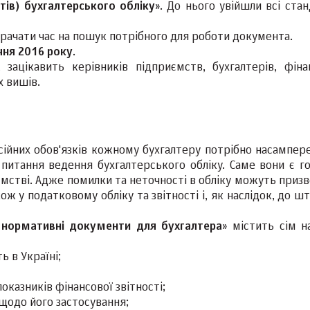
тів) бухгалтерського обліку
». До нього увійшли всі ста
трачати час на пошук потрібного для роботи документа.
ічня 2016 року
.
зацікавить керівників підприємств, бухгалтерів, фінан
х вишів.
сійних обов'язків кожному бухгалтеру потрібно насампер
питання ведення бухгалтерського обліку. Саме вони є г
мстві. Адже помилки та неточності в обліку можуть призв
кож у податковому обліку та звітності і, як наслідок, до 
 нормативні документи для бухгалтера
» містить сім н
ь в Україні;
оказників фінансової звітності;
 щодо його застосування;