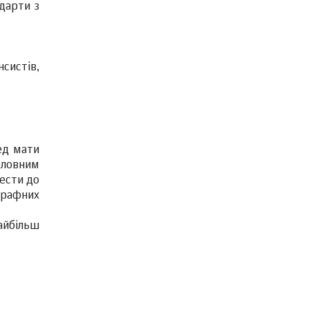
ндарти з
систів,
ед мати
оловним
ести до
штрафних
айбільш