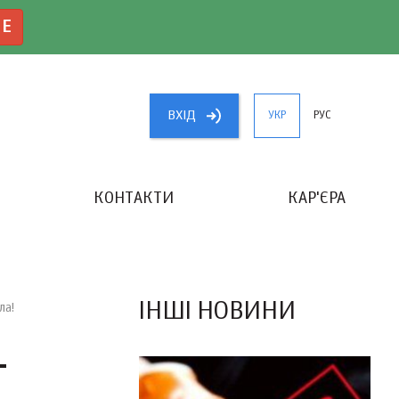
NE
ВХIД
УКР
РУС
КОНТАКТИ
КАР'ЄРА
«КРАЩИЙ БУХГАЛТЕР УКРАЇНИ»
ІНШІ НОВИНИ
ла!
-