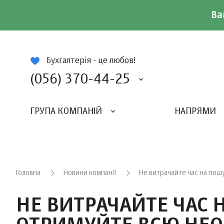
Ва
ій
Бухгалтерія - це любов!
(056) 370-44-25
ГРУПА КОМПАНІЙ
НАПРЯМИ
ВИДАВНИЦТВО «БАЛАНС-КЛУБУ»
«ВСЕУКРАЇНСЬКИЙ БУХГАЛТЕРСКИЙ КЛУБ»
Головна
Новини компанії
Не витрачайте час на пош
НЕ ВИТРАЧАЙТЕ ЧАС 