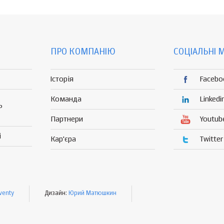
ПРО КОМПАНІЮ
СОЦІАЛЬНІ 
Історія
Facebo
Команда
Linkedi
Р
Партнери
Youtub
і
Кар'єра
Twitter
venty
Дизайн:
Юрий Матюшкин