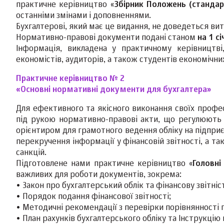
практичне керівництво «
Збірник Положень (стандар
останніми змінами і доповненнями.
Бухгалтерові, який має це видання, не доведеться ви
Нормативно-правові документи подані станом
на 1 с
Інформація, викладена у практичному керівництві, 
економістів, аудиторів, а також студентів економічни
Практичне керівництво № 2
«Основні нормативні документи для бухгалтера»
Для ефективного та якісного виконання своїх профе
під рукою нормативно-правові акти, що регулюють 
орієнтиром для грамотного ведення обліку на підприє
перекручення інформації у фінансовій звітності, а та
санкцій.
Підготовлене нами практичне керівництво «
Головні
важливих для роботи документів, зокрема:
• Закон про бухгалтерський облік та фінансову звітніст
• Порядок подання фінансової звітності;
• Методичні рекомендації з перевірки порівнянності п
• План рахунків бухгалтерського обліку та Інструкцію