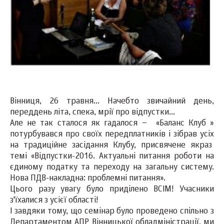
Вінниця, 26 травня... Начебто звичайний день,
переддень літа, спека, мрії про відпустки...
Але не так сталося як гадалося – «Баланс Клуб »
потурбувався про своїх передплатників і зібрав усіх
на традиційне засідання Клубу, присвячене якраз
темі «Відпустки-2016. Актуальні питання роботи на
єдиному податку та переходу на загальну систему.
Нова ПДВ-накладна: проблемні питання».
Цього разу увагу було приділено ВСІМ! Учасники
з'їхалися з усієї області!
І завдяки тому, що семінар було проведено спільно з
Департаментом АПР Вінницької обладміністрації, ми