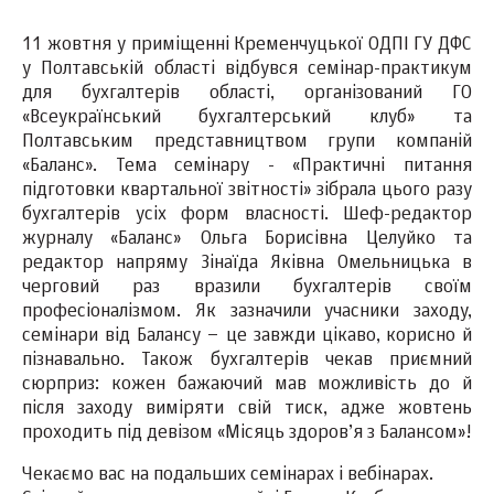
11 жовтня у приміщенні Кременчуцької ОДПІ ГУ ДФС
у Полтавській області відбувся семінар-практикум
для бухгалтерів області, організований ГО
«Всеукраїнський бухгалтерський клуб» та
Полтавським представництвом групи компаній
«Баланс». Тема семінару - «Практичні питання
підготовки квартальної звітності» зібрала цього разу
бухгалтерів усіх форм власності. Шеф-редактор
журналу «Баланс» Ольга Борисівна Целуйко та
редактор напряму Зінаїда Яківна Омельницька в
черговий раз вразили бухгалтерів своїм
професіоналізмом. Як зазначили учасники заходу,
семінари від Балансу – це завжди цікаво, корисно й
пізнавально. Також бухгалтерів чекав приємний
сюрприз: кожен бажаючий мав можливість до й
після заходу виміряти свій тиск, адже жовтень
проходить під девізом «Місяць здоров’я з Балансом»!
Чекаємо вас на подальших семінарах і вебінарах.