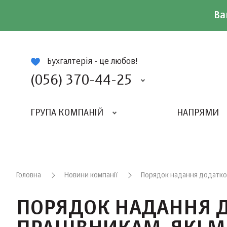
Ва
ій
Бухгалтерія - це любов!
(056) 370-44-25
ГРУПА КОМПАНІЙ
НАПРЯМИ
ВИДАВНИЦТВО «БАЛАНС-КЛУБУ»
«ВСЕУКРАЇНСЬКИЙ БУХГАЛТЕРСКИЙ КЛУБ»
Головна
Новини компанії
Порядок надання додатково
ПОРЯДОК НАДАННЯ Д