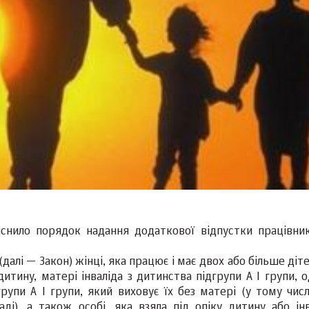
яснило порядок надання додаткової відпустки працівник
(далі — Закон) жінці, яка працює і має двох або більше діт
дитину, матері інваліда з дитинства підгрупи А I групи, 
рупи А I групи, який виховує їх без матері (у тому числ
ді), а також особі, яка взяла під опіку дитину або інв