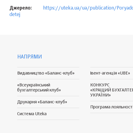
Джерело:
https://uteka.ua/ua/publication/Poryad
detej
НАПРЯМИ
Видавництво «Баланс-клуб»
Івент-агенція «UBE»
«Всеукраїнський
КОНКУРС
бухгалтерський клуб»
«КРАЩИЙ БУХГАЛТЕ
УКРАЇНИ»
Друкарня «Баланс-клуб»
Програма
лояльност
Система Uteka