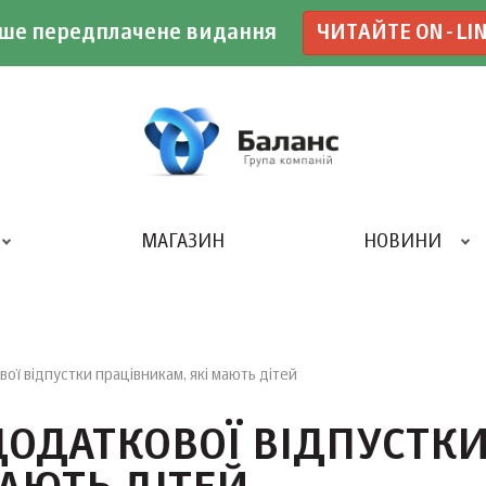
ше передплачене видання
ЧИТАЙТЕ ON-LI
МАГАЗИН
НОВИНИ
ДРУКАРНЯ «БАЛАНС-КЛУБУ»
ї відпустки працівникам, які мають дітей
ОДАТКОВОЇ ВІДПУСТК