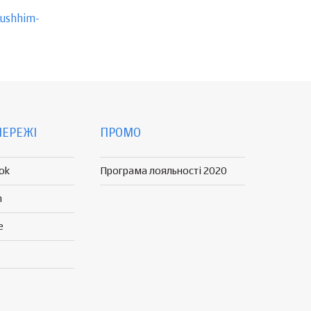
yushhim-
МЕРЕЖІ
ПРОМО
ok
Програма лояльності 2020
n
e