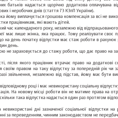
них батьків надається щорічно додаткова оплачувана ві
вих і неробочих днів (стаття 73 КЗпП України).
ника йому виплачується грошова компенсація за всі не вик
стки працівникам, які мають дітей.
який час календарного року, незалежно від відпрацьованого
неї має лише жінка, яка працює. Тому реалізувати своє п
о на день початку відпустки має стаж роботи в рахунок р
дин день.
ою не зараховується до стажу роботи, що дає право на за
і, після якого працівник втрачає право на додаткові со
 своїм правом на таку відпустку за попередній рік чи за
 разі звільнення, незалежно від підстав, йому має бути в
відповідному році і має невикористану соціальну відпустк
сація. На новому місці роботи він не матиме права на от
оскільки така відпустка надається один раз протягом відп
невикористані дні зазначеної соціальної відпустки на 
енні за переведенням, чинним законодавством не передбач