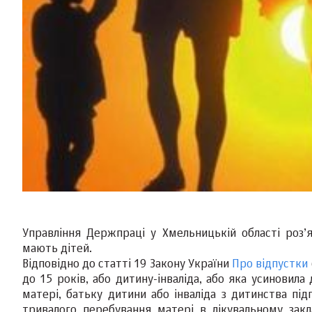
Управління Держпраці у Хмельницькій області роз’
мають дітей.
Відповідно до статті 19 Закону України
Про відпустки
до 15 років, або дитину-інваліда, або яка усиновила 
матері, батьку дитини або інваліда з дитинства підг
тривалого перебування матері в лікувальному закла