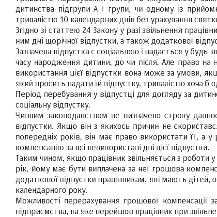
дитинства підгрупи А I групи, чи одному із прийом
тривалістю 10 календарних днів без урахування святко
Згідно зі статтею 24 Закону у разі звільнення праців
ним дні щорічної відпустки, а також додаткової відпу
Зазначена відпустка є соціальною і надається у будь-
часу народження дитини, до чи після. Але право на 
використання цієї відпустки вона може за умови, якщ
який просить надати їй відпустку, тривалістю хоча б о
Період перебування у відпустці для догляду за дитин
соціальну відпустку.
Чинним законодавством не визначено строку давност
відпустки. Якщо він з якихось причин не скористався
попередніх років, він має право використати її, а у
компенсацію за всі невикористані дні цієї відпустки.
Таким чином, якщо працівник звільняється з роботи у 
рік, йому має бути виплачена за неї грошова компен
додаткової відпустки працівникам, які мають дітей, 
календарного року.
Можливості перерахування грошової компенсації за 
підприємства, на яке перейшов працівник при звільн