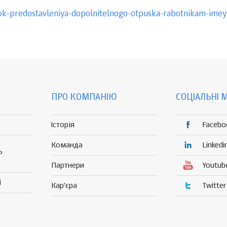
ok-predostavleniya-dopolnitelnogo-otpuska-rabotnikam-ime
ПРО КОМПАНІЮ
СОЦІАЛЬНІ 
Історія
Facebo
Команда
Linkedi
Р
Партнери
Youtub
і
Кар'єра
Twitter