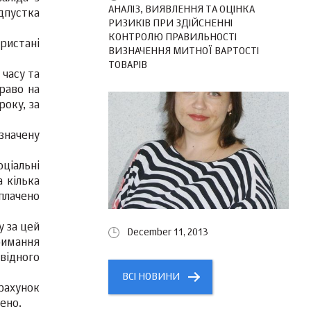
АНАЛІЗ, ВИЯВЛЕННЯ ТА ОЦІНКА
дпустка
РИЗИКІВ ПРИ ЗДІЙСНЕННІ
КОНТРОЛЮ ПРАВИЛЬНОСТІ
ористані
ВИЗНАЧЕННЯ МИТНОЇ ВАРТОСТІ
ТОВАРІВ
 часу та
раво на
оку, за
значену
ціальні
 кілька
иплачено
у за цей
December 11, 2013
римання
овідного
ВСІ НОВИНИ
рахунок
ено.