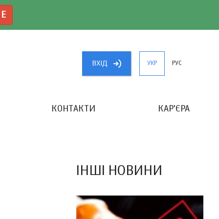
NE
ВХIД
УКР
РУС
КОНТАКТИ
КАР'ЄРА
«КРАЩИЙ БУХГАЛТЕР УКРАЇНИ»
ІНШІ НОВИНИ
И