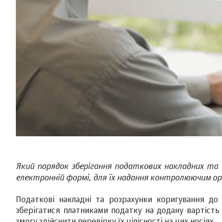
Який порядок зберігання податкових накладних та 
електронній формі, для їх надання контролюючим орг
Податкові накладні та розрахунки коригування до 
зберігатися платниками податку на додану вартість 
змогу здійснити перевірку їх цілісності на цих носіях.