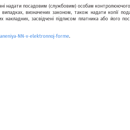
зані надати посадовим (службовим) особам контролюючого
у випадках, визначених законом, також надати копії под
х накладних, засвідчені підписом платника або його по
raneniya-NN-v-elektronnoj-forme
.