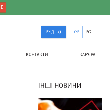
NE
ВХIД
УКР
РУС
КОНТАКТИ
КАР'ЄРА
«КРАЩИЙ БУХГАЛТЕР УКРАЇНИ»
ІНШІ НОВИНИ