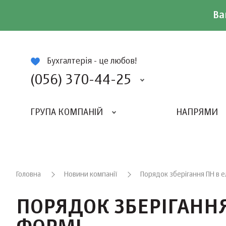
Ва
ій
Бухгалтерія - це любов!
(056) 370-44-25
ГРУПА КОМПАНІЙ
НАПРЯМИ
ВИДАВНИЦТВО «БАЛАНС-КЛУБУ»
«ВСЕУКРАЇНСЬКИЙ БУХГАЛТЕРСКИЙ КЛУБ»
Головна
Новини компанії
Порядок зберігання ПН в 
ПОРЯДОК ЗБЕРІГАННЯ