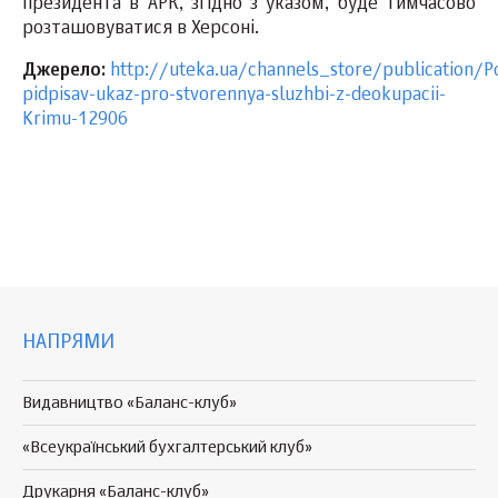
президента в АРК, згідно з указом, буде тимчасово
розташовуватися в Херсоні.
Джерело:
http://uteka.ua/channels_store/publication/P
pidpisav-ukaz-pro-stvorennya-sluzhbi-z-deokupacii-
Krimu-12906
НАПРЯМИ
Видавництво «Баланс-клуб»
«Всеукраїнський бухгалтерський клуб»
Друкарня «Баланс-клуб»