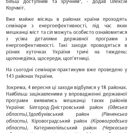
більш доступним та зручним", - додав Олексій
Корчміт.
Вже майже місяць в районах країни проходять
семінари з енергоефективності, під час яких
мешканці міст та сіл можуть особисто ознайомитися
з усіма деталями державної програми з
енергоефективності. Такі заходи проводяться в
різних куточках України тричі на тиждень:
щопонеділка, щосереди, щоп’ятниці.
На сьогодні семінари-практикуми вже проведено у
143 районах України.
Зокрема, 4 вересня ці заходи відбулися у 18 районах.
Найбільш зацікавленими у впровадженні державної
програми виявились мешканці таких районів
(Одеська
України: Білгород-Дністровський район
область),
(Рівненська
Здолбунівський район
область)
(Кіровоградська
, Кіровоградський район
область)
(Черкаська
, Катеринопільський район