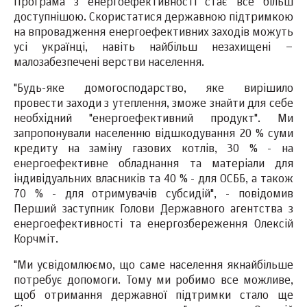
Програма з енергоефективності стає все більш
доступнішою. Скористатися державною підтримкою
на впровадження енергоефективних заходів можуть
усі українці, навіть найбільш незахищені –
малозабезпечені верстви населення.
"Будь-яке домогосподарство, яке вирішило
провести заходи з утеплення, зможе знайти для себе
необхідний "енергоефективний продукт". Ми
запропонували населенню відшкодування 20 % суми
кредиту на заміну газових котлів, 30 % - на
енергоефективне обладнання та матеріали для
індивідуальних власників та 40 % - для ОСББ, а також
70 % - для отримувачів субсидій", - повідомив
Перший заступник Голови Державного агентства з
енергоефективності та енергозбереження Олексій
Корчміт.
"Ми усвідомлюємо, що саме населення якнайбільше
потребує допомоги. Тому ми робимо все можливе,
щоб отримання державної підтримки стало ще