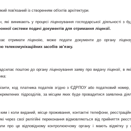
кий пов'язаний із створенням об'єктів архітектури.
 які виникають у процесі ліцензування господарської діяльності з бу
нної системи подачі документів для отримання ліцензії.
ажає отримати ліцензію, може подати документи до органу ліценз
ою телекомунікаційних засобів зв’язку.
адсилає поштою до органу ліцензування заяву про видачу ліцензії, в які
ика:
візити, код платника податків згідно з ЄДРПОУ або податковий номер, 
кремлених підрозділів, за місцем яких буде провадитися заявлена діяль
, ким і коли виданий, місце проживання, контактні телефони, реєстрацій
які через свої релігійні переконання відмовляються від прийняття реєст
мили про це відповідному контролюючому органу і мають відмітку у п