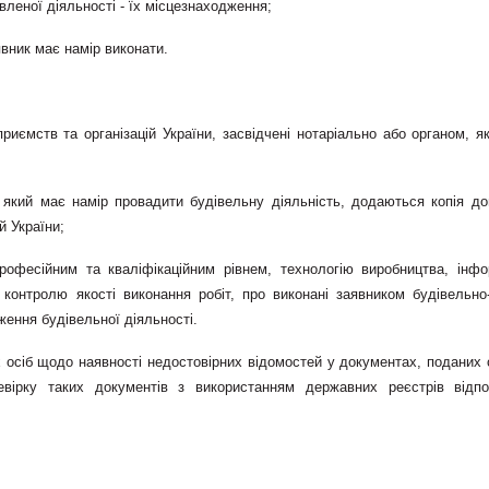
вленої діяльності - їх місцезнаходження;
аявник має намір виконати.
риємств та організацій України, засвідчені нотаріально або органом, я
, який має намір провадити будівельну діяльність, додаються копія до
й України;
професійним та кваліфікаційним рівнем, технологію виробництва, інфо
 контролю якості виконання робіт, про виконані заявником будівельно
ення будівельної діяльності.
 осіб щодо наявності недостовірних відомостей у документах, поданих 
ревірку таких документів з використанням державних реєстрів відп