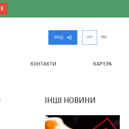
NE
ВХIД
УКР
РУС
КОНТАКТИ
КАР'ЄРА
«КРАЩИЙ БУХГАЛТЕР УКРАЇНИ»
ІНШІ НОВИНИ
і