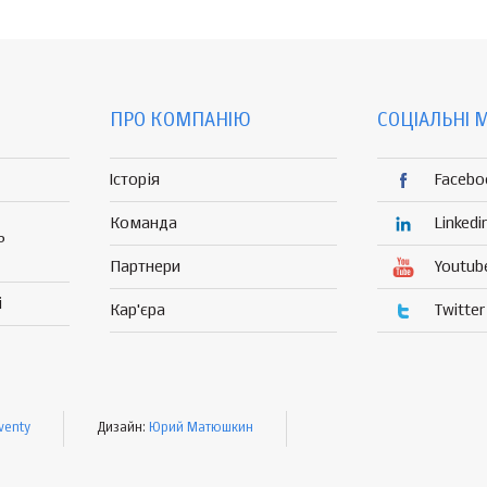
ПРО КОМПАНІЮ
СОЦІАЛЬНІ 
Історія
Facebo
Команда
Linkedi
Р
Партнери
Youtub
і
Кар'єра
Twitter
venty
Дизайн:
Юрий Матюшкин