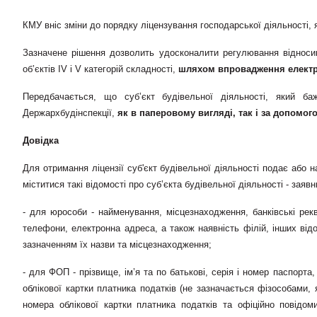
КМУ вніс зміни до порядку ліцензування господарської діяльності, я
Зазначене рішення дозволить удосконалити регулювання відносин,
об’єктів ІV і V категорій складності,
шляхом впровадження електро
Передбачається, що суб’єкт будівельної діяльності, який б
Держархбудінспекції,
як в паперовому вигляді,
так і за допомог
Довідка
Для отримання ліцензії суб'єкт будівельної діяльності подає або н
міститися такі відомості про суб’єкта будівельної діяльності - заявн
- для юрособи - найменування, місцезнаходження, банківські рек
телефони, електронна адреса, а також наявність філій, інших відо
зазначенням їх назви та місцезнаходження;
- для ФОП - прізвище, ім’я та по батькові, серія і номер паспорта
облікової картки платника податків (не зазначається фізособами, 
номера облікової картки платника податків та офіційно повідо