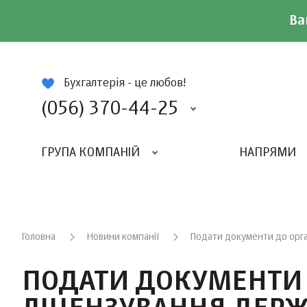
Ва
ій
Бухгалтерія - це любов!
(056) 370-44-25
ГРУПА КОМПАНІЙ
НАПРЯМИ
ВИДАВНИЦТВО «БАЛАНС-КЛУБУ»
«ВСЕУКРАЇНСЬКИЙ БУХГАЛТЕРСКИЙ КЛУБ»
Головна
Новини компанії
Подати документи до орга
ПОДАТИ ДОКУМЕНТИ 