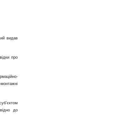
кий видав
відки про
рмаційно-
-монтажні
суб’єктом
овідно до