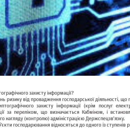
тографічного захисту інформації?
інь ризику від провадження господарської діяльності, що 
иптографічного захисту інформації (крім послуг елект
ції за переліком, що визначається Кабміном, і встанов
го нагляду (контролю) адміністрацією Держспецзв’язку.
б'єкти господарювання відносяться до одного із ступенів 