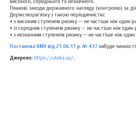
високого, середнього та незначного.
Планові заходи державного нагляду (контролю) за ді
Держспецзв’язку з такою періодичністю:
• з високим ступенем ризику — не частіше ніж один ра
• із середнім ступенем ризику — не частіше ніж один 
• з незначним ступенем ризику — не частіше ніж один р
Постанова КМУ від 21.06.17 р. № 437
набуде чинності 
Джерело:
https://uteka.ua/
.