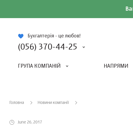
Ва
ій
Бухгалтерія - це любов!
(056) 370-44-25
ГРУПА КОМПАНІЙ
НАПРЯМИ
ВИДАВНИЦТВО «БАЛАНС-КЛУБУ»
«ВСЕУКРАЇНСЬКИЙ БУХГАЛТЕРСКИЙ КЛУБ»
Головна
Новини компанії
June 26, 2017