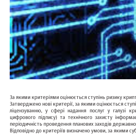
За якими критеріями оцінюється ступінь ризику крип
Затверджено нові критерії, за якими оцінюється ступ
ліцензуванню, у сфері надання послуг у галузі кр
цифрового підпису) та технічного захисту інформа
періодичність проведення планових заходів державно
Відповідно до критеріїв визначено умови, за якими су