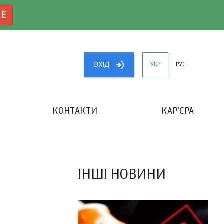
NE
ВХIД
УКР
РУС
КОНТАКТИ
КАР'ЄРА
«КРАЩИЙ БУХГАЛТЕР УКРАЇНИ»
ІНШІ НОВИНИ