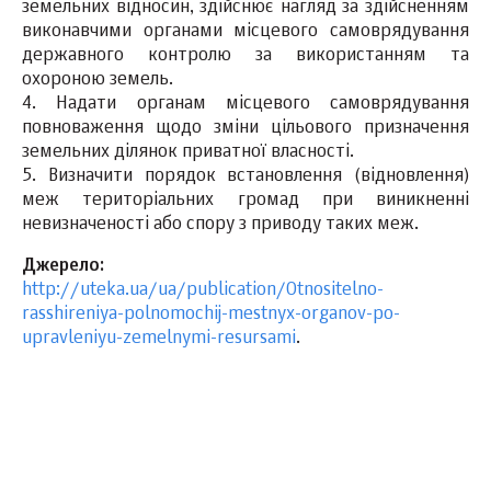
земельних відносин, здійснює нагляд за здійсненням
виконавчими органами місцевого самоврядування
державного контролю за використанням та
охороною земель.
4. Надати органам місцевого самоврядування
повноваження щодо зміни цільового призначення
земельних ділянок приватної власності.
5. Визначити порядок встановлення (відновлення)
меж територіальних громад при виникненні
невизначеності або спору з приводу таких меж.
Джерело:
http://uteka.ua/ua/publication/Otnositelno-
rasshireniya-polnomochij-mestnyx-organov-po-
upravleniyu-zemelnymi-resursami
.