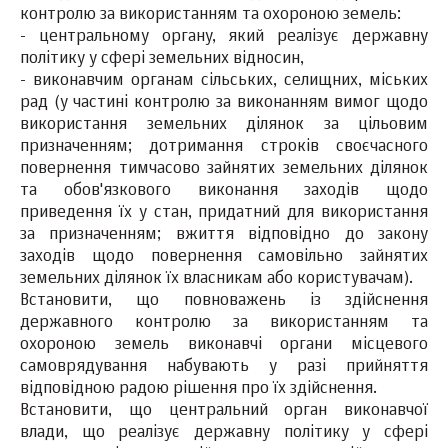
контролю за використанням та охороною земель:
- центральному органу, який реалізує державну
політику у сфері земельних відносин,
- виконавчим органам сільських, селищних, міських
рад (у частині контролю за виконанням вимог щодо
використання земельних ділянок за цільовим
призначенням; дотримання строків своєчасного
повернення тимчасово зайнятих земельних ділянок
та обов'язкового виконання заходів щодо
приведення їх у стан, придатний для використання
за призначенням; вжиття відповідно до закону
заходів щодо повернення самовільно зайнятих
земельних ділянок їх власникам або користувачам).
Встановити, що повноважень із здійснення
державного контролю за використанням та
охороною земель виконавчі органи місцевого
самоврядування набувають у разі прийняття
відповідною радою рішення про їх здійснення.
Встановити, що центральний орган виконавчої
влади, що реалізує державну політику у сфері