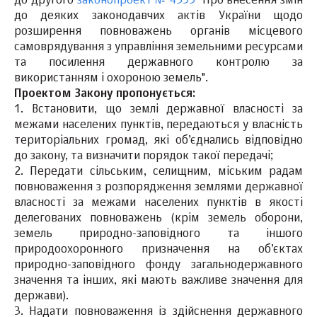
до другого
законопроект № 4355
"Про внесення змін
до деяких законодавчих актів України щодо
розширення повноважень органів місцевого
самоврядування з управління земельними ресурсами
та посилення державного контролю за
використанням і охороною земель".
Проектом Закону пропонується:
1. Встановити, що землі державної власності за
межами населених пунктів, передаються у власність
територіальних громад, які об’єднались відповідно
до закону, та визначити порядок такої передачі;
2. Передати сільським, селищним, міським радам
повноваження з розпорядження землями державної
власності за межами населених пунктів в якості
делегованих повноважень (крім земель оборони,
земель природно-заповідного та іншого
природоохоронного призначення на об’єктах
природно-заповідного фонду загальнодержавного
значення та інших, які мають важливе значення для
держави).
3. Надати повноваження із здійснення державного